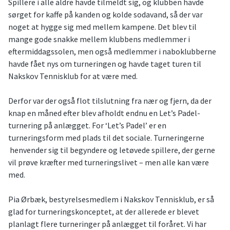
Spillere i alle aldre havde tilmeldt sig, og klubben havde
sørget for kaffe på kanden og kolde sodavand, så der var
noget at hygge sig med mellem kampene. Det blev til
mange gode snakke mellem klubbens medlemmer i
eftermiddagssolen, men også medlemmer i naboklubberne
havde fået nys om turneringen og havde taget turen til
Nakskov Tennisklub for at være med.
Derfor var der også flot tilslutning fra nær og fjern, da der
knap en måned efter blev afholdt endnu en Let’s Padel-
turnering på anlægget. For ‘Let’s Padel’ er en
turneringsform med plads til det sociale. Turneringerne
henvender sig til begyndere og letøvede spillere, der gerne
vil prøve kræfter med turneringslivet – men alle kan være
med.
Pia Ørbæk, bestyrelsesmedlem i Nakskov Tennisklub, er så
glad for turneringskonceptet, at der allerede er blevet
planlagt flere turneringer på anlægget til foråret. Vi har