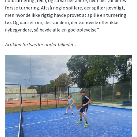
holdturnering, red.), og så var der andre, hvor det var deres
første turnering. Altså nogle spillere, der spiller jævnligt,
men hvor de ikke rigtig havde prøvet at spille en turnering
før. Og uanset om, det var dem, der var øvede eller ikke
nybegyndere, så havde alle en god oplevelse.”
Artiklen fortsætter under billedet…