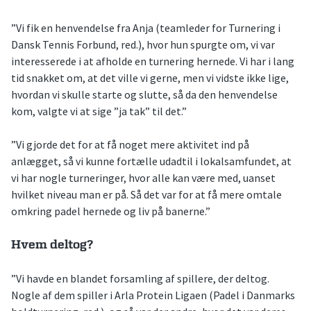
”Vi fik en henvendelse fra Anja (teamleder for Turnering i
Dansk Tennis Forbund, red.), hvor hun spurgte om, vi var
interesserede i at afholde en turnering hernede. Vi har i lang
tid snakket om, at det ville vi gerne, men vi vidste ikke lige,
hvordan vi skulle starte og slutte, så da den henvendelse
kom, valgte vi at sige ”ja tak” til det.”
”Vi gjorde det for at få noget mere aktivitet ind på
anlægget, så vi kunne fortælle udadtil i lokalsamfundet, at
vi har nogle turneringer, hvor alle kan være med, uanset
hvilket niveau man er på. Så det var for at få mere omtale
omkring padel hernede og liv på banerne.”
Hvem deltog?
”Vi havde en blandet forsamling af spillere, der deltog.
Nogle af dem spiller i Arla Protein Ligaen (Padel i Danmarks