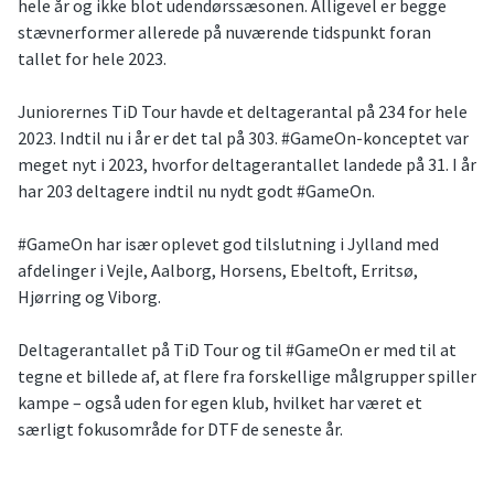
hele år og ikke blot udendørssæsonen. Alligevel er begge
stævnerformer allerede på nuværende tidspunkt foran
tallet for hele 2023.
Juniorernes TiD Tour havde et deltagerantal på 234 for hele
2023. Indtil nu i år er det tal på 303. #GameOn-konceptet var
meget nyt i 2023, hvorfor deltagerantallet landede på 31. I år
har 203 deltagere indtil nu nydt godt #GameOn.
#GameOn har især oplevet god tilslutning i Jylland med
afdelinger i Vejle, Aalborg, Horsens, Ebeltoft, Erritsø,
Hjørring og Viborg.
Deltagerantallet på TiD Tour og til #GameOn er med til at
tegne et billede af, at flere fra forskellige målgrupper spiller
kampe – også uden for egen klub, hvilket har været et
særligt fokusområde for DTF de seneste år.