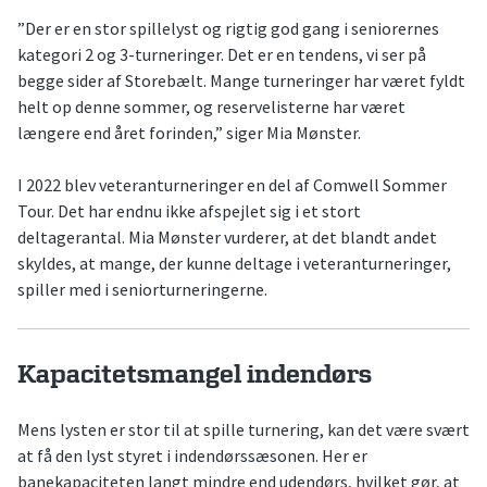
”Der er en stor spillelyst og rigtig god gang i seniorernes
kategori 2 og 3-turneringer. Det er en tendens, vi ser på
begge sider af Storebælt. Mange turneringer har været fyldt
helt op denne sommer, og reservelisterne har været
længere end året forinden,” siger Mia Mønster.
I 2022 blev veteranturneringer en del af Comwell Sommer
Tour. Det har endnu ikke afspejlet sig i et stort
deltagerantal. Mia Mønster vurderer, at det blandt andet
skyldes, at mange, der kunne deltage i veteranturneringer,
spiller med i seniorturneringerne.
Kapacitetsmangel indendørs
Mens lysten er stor til at spille turnering, kan det være svært
at få den lyst styret i indendørssæsonen. Her er
banekapaciteten langt mindre end udendørs, hvilket gør, at