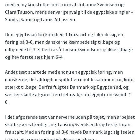
med en ny konstellation i form af Johanne Svendsen og
Clara Tauson, mens der var genvalg til de egyptiske singler –
Sandra Samir og Lamis Alhussein.
Den egyptiske duo kom bedst fra start og sikrede sig en
føring på 3-0, men danskerne kæmpede sig tilbage og
udlignede til 3-3. Derfra så Tauson/Svendsen sig ikke tilbage
og hev første sæt hjem 6-4.
Andet sæt startede med endnu en egyptisk føring, men
danskerne, der aldrig har spillet en double sammen før, kom
stærkt tilbage. Derfra fulgtes Danmark og Egypten ad, og
sættet skulle afgøres i en tiebreak, som egypterne vandt 7-
0.
I det afgørende sæt var nerverne uden på tøjet, men arbejdet
skulle gøres færdigt, og Tauson/Svendsen bragte sig foran
fra start. Med en føring på 3-0 havde Danmark lagt sig i selen
til en sejr, som danskerne sikkert hev hjem.