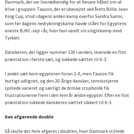
Danmark, der var livsnødvendig for at bevare håbet om at
blive i gruppen. Tauson, der er ubesejret ved årets Billie Jean
King Cup, stod i dagens anden kamp overfor Sandra Samir,
som før dagens nedrykningskamp havde stået for Egyptens
eneste BJKC-sejr i år, hvor hun vandt sin singlekamp mod
Tyrkiet.
Danskeren, der ligger nummer 130 i verden, leverede en flot
præstation i første sæt, og lukkede sættet til 6-3.
I andet sæt kom egypteren foran 2-0, men Tauson fik
hurtigt udlignet, og den 20-årige dansker, tennisstjerne
spillede varieret og særligt de drilske stopbolde fik
frustrationerne frem i den fem år ældre egypter. Efter en flot
præstation lukkede danskeren sættet sikkert til 6-3.
Den afgørende double
Så skulle det hele afgøres i doublen, hvor Danmark stillede