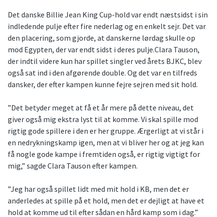
Det danske Billie Jean King Cup-hold var endt næstsidst i sin
indledende pulje efter fire nederlag og en enkelt sejr. Det var
den placering, som gjorde, at danskerne lørdag skulle op
mod Egypten, der var endt sidst i deres pulje.Clara Tauson,
der indtil videre kun har spillet singler ved årets BJKC, blev
også sat ind i den afgørende double. Og det var en tilfreds
dansker, der efter kampen kunne fejre sejren med sit hold.
”Det betyder meget at få et år mere på dette niveau, det
giver også mig ekstra lyst til at komme. Vi skal spille mod
rigtig gode spillere i den er her gruppe. Ærgerligt at vi står i
en nedrykningskamp igen, men at vi bliver her og at jeg kan
få nogle gode kampe i fremtiden også, er rigtig vigtigt for
mig,” sagde Clara Tauson efter kampen.
”Jeg har også spillet lidt med mit hold i KB, men det er
anderledes at spille på et hold, men det er dejligt at have et
hold at komme ud til efter sådan en hård kamp som i dag.”