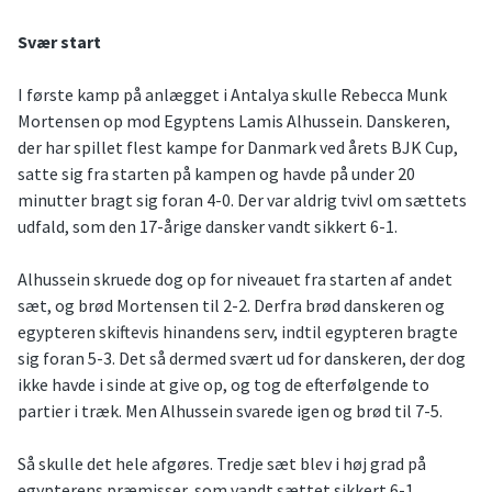
Svær start
I første kamp på anlægget i Antalya skulle Rebecca Munk
Mortensen op mod Egyptens Lamis Alhussein. Danskeren,
der har spillet flest kampe for Danmark ved årets BJK Cup,
satte sig fra starten på kampen og havde på under 20
minutter bragt sig foran 4-0. Der var aldrig tvivl om sættets
udfald, som den 17-årige dansker vandt sikkert 6-1.
Alhussein skruede dog op for niveauet fra starten af andet
sæt, og brød Mortensen til 2-2. Derfra brød danskeren og
egypteren skiftevis hinandens serv, indtil egypteren bragte
sig foran 5-3. Det så dermed svært ud for danskeren, der dog
ikke havde i sinde at give op, og tog de efterfølgende to
partier i træk. Men Alhussein svarede igen og brød til 7-5.
Så skulle det hele afgøres. Tredje sæt blev i høj grad på
egypterens præmisser, som vandt sættet sikkert 6-1.