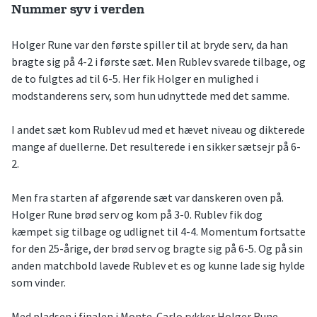
Nummer syv i verden
Holger Rune var den første spiller til at bryde serv, da han
bragte sig på 4-2 i første sæt. Men Rublev svarede tilbage, og
de to fulgtes ad til 6-5. Her fik Holger en mulighed i
modstanderens serv, som hun udnyttede med det samme.
I andet sæt kom Rublev ud med et hævet niveau og dikterede
mange af duellerne. Det resulterede i en sikker sætsejr på 6-
2.
Men fra starten af afgørende sæt var danskeren oven på.
Holger Rune brød serv og kom på 3-0. Rublev fik dog
kæmpet sig tilbage og udlignet til 4-4. Momentum fortsatte
for den 25-årige, der brød serv og bragte sig på 6-5. Og på sin
anden matchbold lavede Rublev et es og kunne lade sig hylde
som vinder.
Med pladsen i finalen i Monte-Carlo rykker Holger Rune