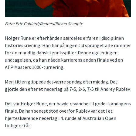
Foto: Eric Gaillard/Reuters/Ritzau Scanpix
Holger Rune er efterhånden særdeles erfaren i disciplinen
historieskrivning. Han har på ingen tid sprunget alle rammer
for en mandlig dansk tennisspiller. Denne uge er ingen
undtagelsen, da han nåede karrierens anden finale ved en
ATP Masters 1000-turnering.
Men titlen glippede desværre søndag eftermiddag. Det
gjorde den efter et nederlag på 7-5, 2-6, 7-5 til Andrey Rublev.
Det var Holger Rune, der havde revanche til gode i søndagens
finale. Da han senest stod overfor Rublev var det i et
hjerteskærende nederlag i 4. runde af Australian Open
tidligere i år.