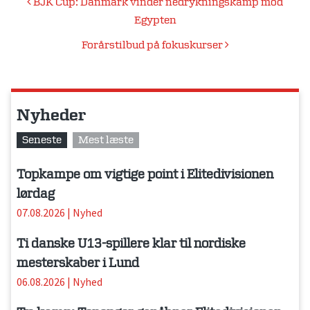
Indlægsnavigation
BJK Cup: Danmark vinder nedrykningskamp mod
Egypten
Forårstilbud på fokuskurser
Nyheder
Seneste
Mest læste
Topkampe om vigtige point i Elitedivisionen
lørdag
07.08.2026
|
Nyhed
Ti danske U13-spillere klar til nordiske
mesterskaber i Lund
06.08.2026
|
Nyhed