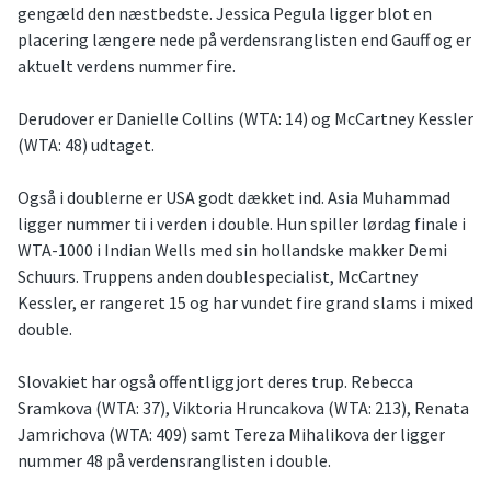
gengæld den næstbedste. Jessica Pegula ligger blot en
placering længere nede på verdensranglisten end Gauff og er
aktuelt verdens nummer fire.
Derudover er Danielle Collins (WTA: 14) og McCartney Kessler
(WTA: 48) udtaget.
Også i doublerne er USA godt dækket ind. Asia Muhammad
ligger nummer ti i verden i double. Hun spiller lørdag finale i
WTA-1000 i Indian Wells med sin hollandske makker Demi
Schuurs. Truppens anden doublespecialist, McCartney
Kessler, er rangeret 15 og har vundet fire grand slams i mixed
double.
Slovakiet har også offentliggjort deres trup. Rebecca
Sramkova (WTA: 37), Viktoria Hruncakova (WTA: 213), Renata
Jamrichova (WTA: 409) samt Tereza Mihalikova der ligger
nummer 48 på verdensranglisten i double.