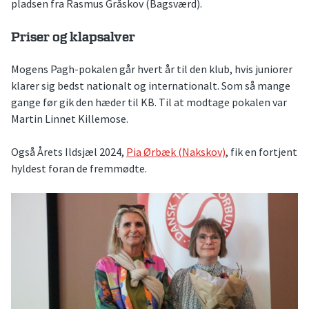
pladsen fra Rasmus Gråskov (Bagsværd).
Priser og klapsalver
Mogens Pagh-pokalen går hvert år til den klub, hvis juniorer
klarer sig bedst nationalt og internationalt. Som så mange
gange før gik den hæder til KB. Til at modtage pokalen var
Martin Linnet Killemose.
Også Årets Ildsjæl 2024,
Pia Ørbæk (Nakskov)
, fik en fortjent
hyldest foran de fremmødte.