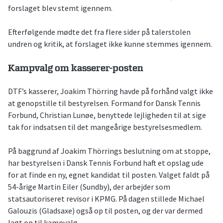
forslaget blev stemt igennem.
Efterfølgende mødte det fra flere sider på talerstolen
undren og kritik, at forslaget ikke kunne stemmes igennem.
Kampvalg om kasserer-posten
DTF’s kasserer, Joakim Thörring havde på forhånd valgt ikke
at genopstille til bestyrelsen. Formand for Dansk Tennis
Forbund, Christian Lunøe, benyttede lejligheden til at sige
tak for indsatsen til det mangeårige bestyrelsesmedlem.
På baggrund af Joakim Thörrings beslutning om at stoppe,
har bestyrelsen i Dansk Tennis Forbund haft et opslag ude
for at finde en ny, egnet kandidat til posten. Valget faldt på
54-årige Martin Eiler (Sundby), der arbejder som
statsautoriseret revisor i KPMG. På dagen stillede Michael
Galouzis (Gladsaxe) også op til posten, og der var dermed
lagt op til kampvalg.