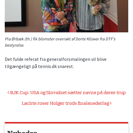
Pia Ørbæk (th.) fik blomster overrakt af Dorte Klüwer fra DTF’s
bestyrelse.
Det fulde referat fra generalforsmalingen vil blive
tilgængeligt på tennis.dk snarest.
Indlægsnavigation
BJK Cup: USA og Slovakiet sætter navne på deres trup
Løchte roser Holger trods finalenederlag