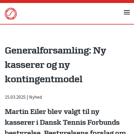
Skip
to
content
Generalforsamling: Ny
kasserer og ny
kontingentmodel
15.03.2025
|
Nyhed
Martin Eiler blev valgt til ny
kasserer i Dansk Tennis Forbunds
bestyrelse. Bestyrelsens forslag om