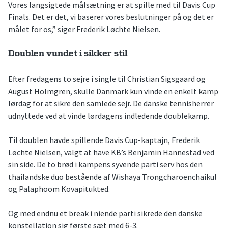
Vores langsigtede målsætning er at spille med til Davis Cup
Finals. Det er det, vi baserer vores beslutninger på og det er
målet for os,” siger Frederik Løchte Nielsen.
Doublen vundet i sikker stil
Efter fredagens to sejre i single til Christian Sigsgaard og
August Holmgren, skulle Danmark kun vinde en enkelt kamp
lørdag for at sikre den samlede sejr. De danske tennisherrer
udnyttede ved at vinde lørdagens indledende doublekamp.
Til doublen havde spillende Davis Cup-kaptajn, Frederik
Løchte Nielsen, valgt at have KB’s Benjamin Hannestad ved
sin side. De to brød i kampens syvende parti serv hos den
thailandske duo bestående af Wishaya Trongcharoenchaikul
og Palaphoom Kovapitukted.
Og med endnu et break i niende parti sikrede den danske
konstellation sig første sæt med 6-3.