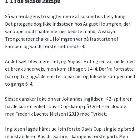
1-1 i de sidste kampe
Så var lørdagens to singler mere af kosmetisk betydning.
Det prægede dog ikke indsatsen hos August Holmgren, der
var oppe mod thailændernes bedste mand, Wishaya
Trongcharoenchaikul. Holmgren var på fra starten af
kampen og vandt første sæt med 6-4.
Andet sæt blev mere tæt, og August Holmgren var nede med
et break undervejs, men kom tilbage til 4-4. Derfra fortsatte
han og tog også de næste to partier og lukkede kampen med
to gange 6-4.
Sidste dansker i aktion var Johannes Ingildsen. KB-spilleren
havde kun en enkelt Davis Cup-kamp på CV’et – en double
med Frederik Løchte Nielsen i 2019 mod Tyrkiet.
Ingildsen lagde hårdt ud i sin første Davis Cup-single og brød
modstanderen Kasidit Samrej i kampens første parti. Men