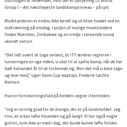
slutningen af november, hvor der er oprykning til World
Group I – det næsthøjeste landskampsniveau – på spil.
Modstanderen er endnu ikke kendt og vil blive fundet ved en
lodtrækning på onsdag. I puljen af mulige modstandere
findes Marokko, Zimbabwe og en tredje i skrivende stund
ukendt nation.
“Det lidt svært at tage seriøst, at ITF ændrer reglerne i
turneringen en uge inden, vi skal til at spille kamp, når de har
haft halvandet år til at forberede sig. Men det må vi bare tage
og leve med,” siger Davis Cup-kaptajn, Frederik Løchte
Nielsen.
Han er fortrøstningsfuld på holdets vegne i fremtiden.
“Jeg er utrolig glad for de drenge, der er på landsholdet. Jeg
tror, at vi kan løfte hinanden og gå langt. Vi har også nogle
gutter, som ikke er med i dag, der burde kunne løfte holdet.