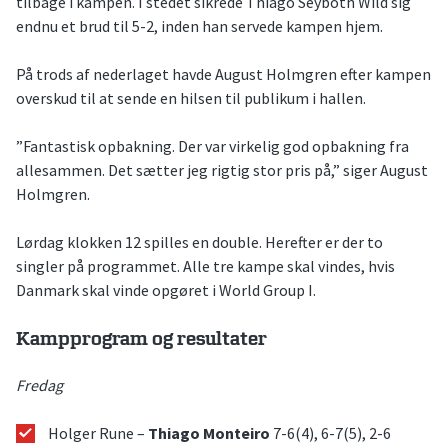
tilbage i kampen. I stedet sikrede Thiago Seyboth Wild sig
endnu et brud til 5-2, inden han servede kampen hjem.
På trods af nederlaget havde August Holmgren efter kampen
overskud til at sende en hilsen til publikum i hallen.
”Fantastisk opbakning. Der var virkelig god opbakning fra
allesammen. Det sætter jeg rigtig stor pris på,” siger August
Holmgren.
Lørdag klokken 12 spilles en double. Herefter er der to
singler på programmet. Alle tre kampe skal vindes, hvis
Danmark skal vinde opgøret i World Group I.
Kampprogram og resultater
Fredag
Holger Rune –
Thiago Monteiro
7-6(4), 6-7(5), 2-6