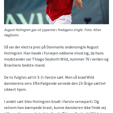
August Holmgren gav sit ypperste i fredagens single. Foto: Allan
Høgholm.
Så var der ekstra pres på Danmarks andensingle August
Holmgren. Han havde i forvejen oddsene imod sig, da hans
modstander var Thiago Seyboth Wild, nummer 76 i verden og
Brasiliens bedste mand.
De to fulgtes ad til 3-3 i første sæt. Men så brød Wild
danskerens serv. Efterfølgende servede den 23-årige sættet
sikkert hjem.
I andet sæt blev Holmgren brudt i første serveparti. Og
selvom han kæmpede bravt, kunne danskeren ikke finde vej