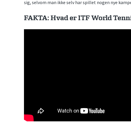
sig, selvom man ikke selv har spillet nogen nye kamp
FAKTA: Hvad er ITF World Ten