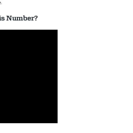
e.
nis Number?