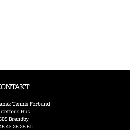
KONTAKT
ansk Tennis Forbund
drættens Hus
605 Brøndby
45 43 26 26 60