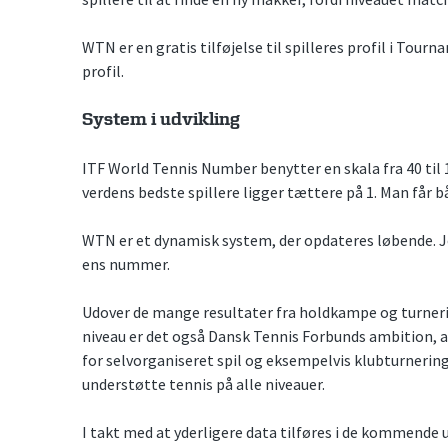
WTN er en gratis tilføjelse til spilleres profil i Tourn
profil.
System i udvikling
ITF World Tennis Number benytter en skala fra 40 til
verdens bedste spillere ligger tættere på 1. Man får bå
WTN er et dynamisk system, der opdateres løbende. Jo
ens nummer.
Udover de mange resultater fra holdkampe og turneri
niveau er det også Dansk Tennis Forbunds ambition, at
for selvorganiseret spil og eksempelvis klubturneri
understøtte tennis på alle niveauer.
I takt med at yderligere data tilføres i de kommende