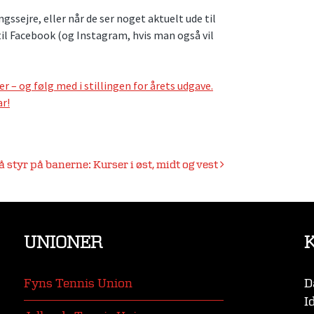
ngssejre, eller når de ser noget aktuelt ude til
il Facebook (og Instagram, hvis man også vil
 – og følg med i stillingen for årets udgave.
ar!
å styr på banerne: Kurser i øst, midt og vest
UNIONER
Fyns Tennis Union
D
I