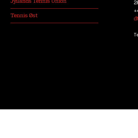
Jyllands Tennis Union
2
+
Tennis Øst
d
T