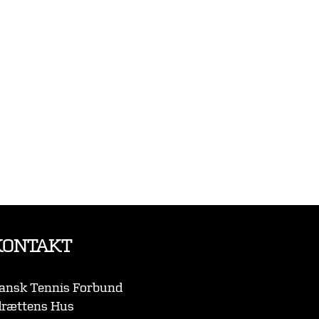
KONTAKT
ansk Tennis Forbund
drættens Hus