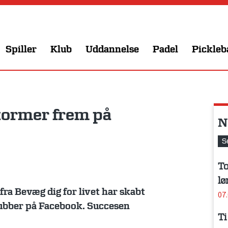
Spiller
Klub
Uddannelse
Padel
Pickleb
tormer frem på
N
S
To
lø
fra Bevæg dig for livet har skabt
07
lubber på Facebook. Succesen
Ti