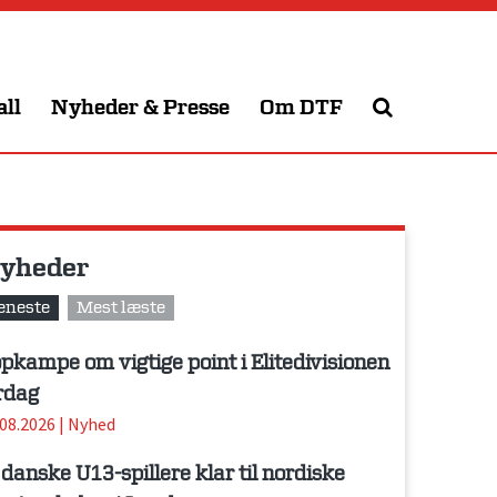
all
Nyheder & Presse
Om DTF
yheder
eneste
Mest læste
pkampe om vigtige point i Elitedivisionen
rdag
.08.2026
|
Nyhed
 danske U13-spillere klar til nordiske