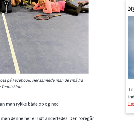
N
ucces på Facebook. Her samlede man de små fra
 Tennisklub
Ti
in
kan man rykke både op og ned.
Læ
men denne her er lidt anderledes. Den foregår