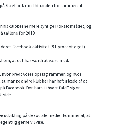
 på Facebook mod hinanden for sammen at
.
ennisklubberne mere synlige i lokalområdet, og
på tallene for 2019.
 deres Facebook-aktivitet (91 procent øget).
ivl om, at det har værdi at være med:
se, hvor bredt vores opslag rammer, og hvor
gså, at mange andre klubber har haft glæde af at
å Facebook. Det har vi i hvert fald,” siger
k-side.
ve udvikling på de sociale medier kommer af, at
gentlig gerne vil vise.