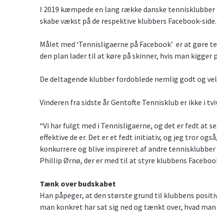
I 2019 kæmpede en lang række danske tennisklubber
skabe vækst på de respektive klubbers Facebook-side
Målet med ‘Tennisligaerne på Facebook’ er at gøre t
den plan lader til at køre på skinner, hvis man kigger 
De deltagende klubber fordoblede nemlig godt og vel
Vinderen fra sidste år Gentofte Tennisklub er ikke i tv
“Vi har fulgt med i Tennisligaerne, og det er fedt at 
effektive de er. Det er et fedt initiativ, og jeg tror o
konkurrere og blive inspireret af andre tennisklubber p
Phillip Ørnø, der er med til at styre klubbens Faceboo
Tænk over budskabet
Han påpeger, at den største grund til klubbens positi
man konkret har sat sig ned og tænkt over, hvad man e