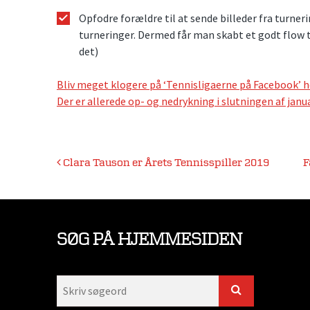
Opfodre forældre til at sende billeder fra turneri
turneringer. Dermed får man skabt et godt flow t
det)
Bliv meget klogere på ‘Tennisligaerne på Facebook’ her
Der er allerede op- og nedrykning i slutningen af janu
Indlægsnavigation
Clara Tauson er Årets Tennisspiller 2019
F
SØG PÅ HJEMMESIDEN