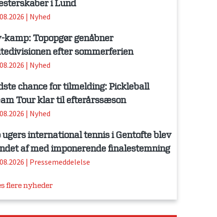
sterskaber i Lund
.08.2026
|
Nyhed
-kamp: Topopgør genåbner
itedivisionen efter sommerferien
.08.2026
|
Nyhed
dste chance for tilmelding: Pickleball
am Tour klar til efterårssæson
.08.2026
|
Nyhed
 ugers international tennis i Gentofte blev
ndet af med imponerende finalestemning
.08.2026
|
Pressemeddelelse
s flere nyheder