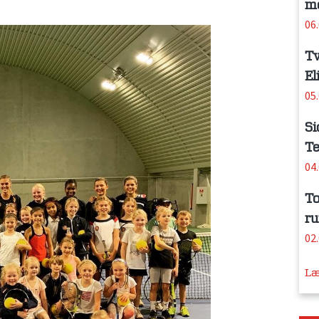
me
06
Tv
El
05
Si
Te
04
To
ru
02
Læ