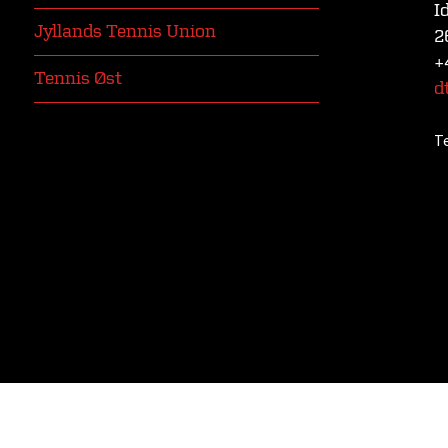
I
Jyllands Tennis Union
2
+
Tennis Øst
d
T