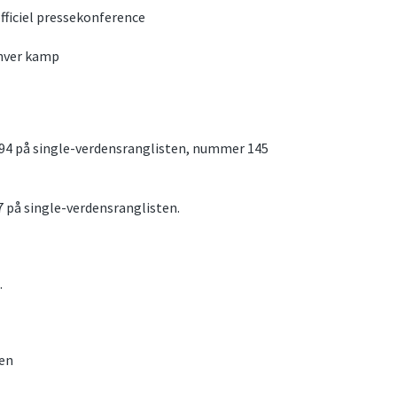
 officiel pressekonference
 hver kamp
394 på single-verdensranglisten, nummer 145
 på single-verdensranglisten.
.
sen