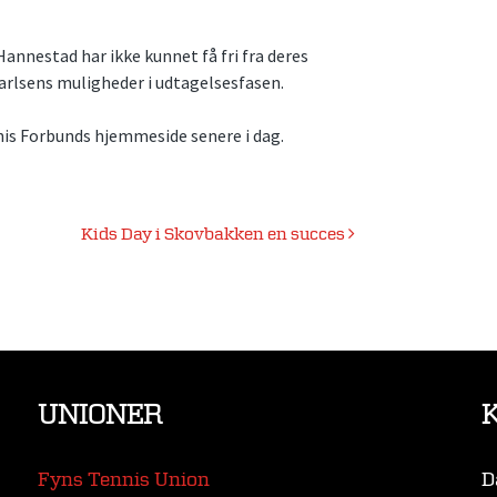
annestad har ikke kunnet få fri fra deres
Carlsens muligheder i udtagelsesfasen.
nis Forbunds hjemmeside senere i dag.
Kids Day i Skovbakken en succes
UNIONER
Fyns Tennis Union
D