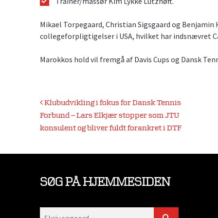
Trainer/massør Kim Lykke Lützhøft.
Mikael Torpegaard, Christian Sigsgaard og Benjamin H
collegeforpligtigelser i USA, hvilket har indsnævret 
Marokkos hold vil fremgå af Davis Cups og Dansk Ten
Indlægsnavigation
Klubudvikling i fokus for Dansk Tennis
Forbund – Lars Elkjær stopper som JTU
konsulent og bliver fuldt forankret i DTF
SØG PÅ HJEMMESIDEN