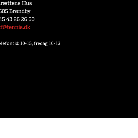
drættens Hus
605 Brøndby
45 43 26 26 60
tf@tennis.dk
elefontid:
10-15, fredag 10-13