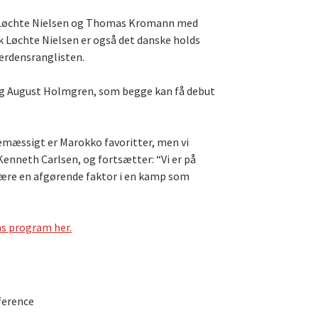
ik Løchte Nielsen og Thomas Kromann med
k Løchte Nielsen er også det danske holds
erdensranglisten.
 og August Holmgren, som begge kan få debut
emæssigt er Marokko favoritter, men vi
r Kenneth Carlsen, og fortsætter: “Vi er på
re en afgørende faktor i en kamp som
ns program her.
nference