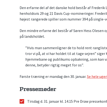
Den erfarne del af det danske hold består af Freder
henholdsvis 29 og 21 Davis Cup-nomineringer. Frederi
højest rangerede spiller som nummer 394 på single-v
Den mindre erfarne del består af Søren Hess Olesen
på landsholdet.
”Hvis man sammenligner de to hold rent ranglist
tror vi på, at vi har holdet til at tage sejren” sige
hjemmebane og publikums opbakning, som kan væ
denne, betyder rigtig meget for os”.
Første træning er mandag den 30. januar.
Se hele uge
Pressemøder
Tirsdag d. 31. januar kl. 14.15 Pre Draw presseko