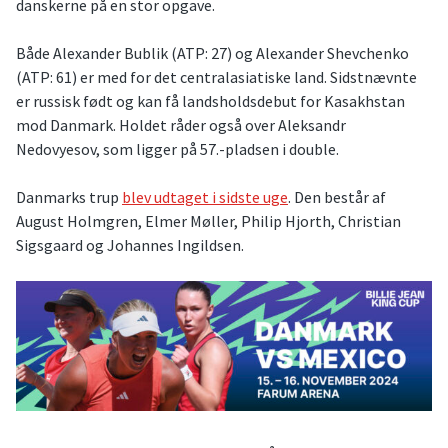
danskerne på en stor opgave.
Både Alexander Bublik (ATP: 27) og Alexander Shevchenko
(ATP: 61) er med for det centralasiatiske land. Sidstnævnte
er russisk født og kan få landsholdsdebut for Kasakhstan
mod Danmark. Holdet råder også over Aleksandr
Nedovyesov, som ligger på 57.-pladsen i double.
Danmarks trup
blev udtaget i sidste uge
. Den består af
August Holmgren, Elmer Møller, Philip Hjorth, Christian
Sigsgaard og Johannes Ingildsen.