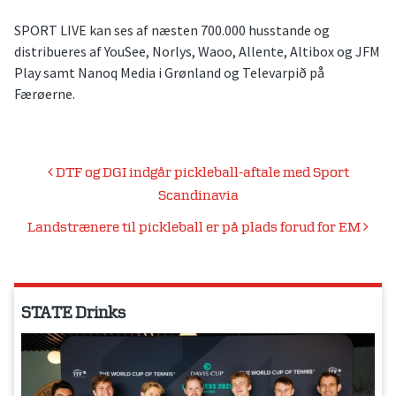
SPORT LIVE kan ses af næsten 700.000 husstande og
distribueres af YouSee, Norlys, Waoo, Allente, Altibox og JFM
Play samt Nanoq Media i Grønland og Televarpið på
Færøerne.
Indlægsnavigation
DTF og DGI indgår pickleball-aftale med Sport
Scandinavia
Landstrænere til pickleball er på plads forud for EM
STATE Drinks