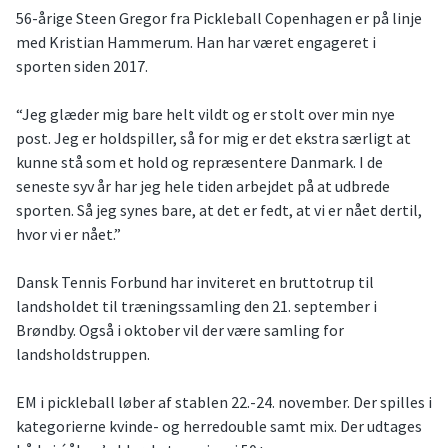
56-årige Steen Gregor fra Pickleball Copenhagen er på linje
med Kristian Hammerum. Han har været engageret i
sporten siden 2017.
“Jeg glæder mig bare helt vildt og er stolt over min nye
post. Jeg er holdspiller, så for mig er det ekstra særligt at
kunne stå som et hold og repræsentere Danmark. I de
seneste syv år har jeg hele tiden arbejdet på at udbrede
sporten. Så jeg synes bare, at det er fedt, at vi er nået dertil,
hvor vi er nået.”
Dansk Tennis Forbund har inviteret en bruttotrup til
landsholdet til træningssamling den 21. september i
Brøndby. Også i oktober vil der være samling for
landsholdstruppen.
EM i pickleball løber af stablen 22.-24. november. Der spilles i
kategorierne kvinde- og herredouble samt mix. Der udtages