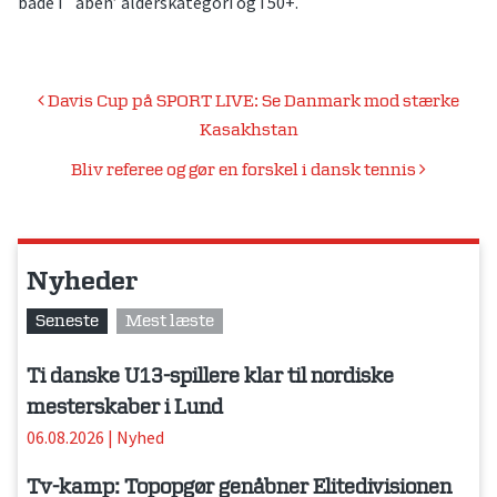
både i ´åben’ alderskategori og i 50+.
Indlægsnavigation
Davis Cup på SPORT LIVE: Se Danmark mod stærke
Kasakhstan
Bliv referee og gør en forskel i dansk tennis
Nyheder
Seneste
Mest læste
Ti danske U13-spillere klar til nordiske
mesterskaber i Lund
06.08.2026
|
Nyhed
Tv-kamp: Topopgør genåbner Elitedivisionen