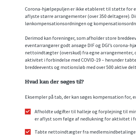
Corona-hjælpepuljen er ikke etableret til støtte for e
aflyste større arrangementer (over 350 deltagere). Di
lønkompensationsordningen og kompensationsordnin
Derimod kan foreninger, som afholder store breddee
eventarrangører godt ansøge DIF og DGI’s corona-hjæ
nettoindtægter (overskud) fra egne arrangementer, de
aktivitet i forbindelse med COVID-19 – herunder tabt
breddeevents og motionsløb med over 500 aktive del
Hvad kan der søges til?
Eksempler på tab, der kan søges kompensation for, er
Afholdte udgifter til halleje og forplejning til 
er aflyst som følge af nedlukning for aktivitet i
Tabte nettoindtægter fra medlemsindbetalinger 