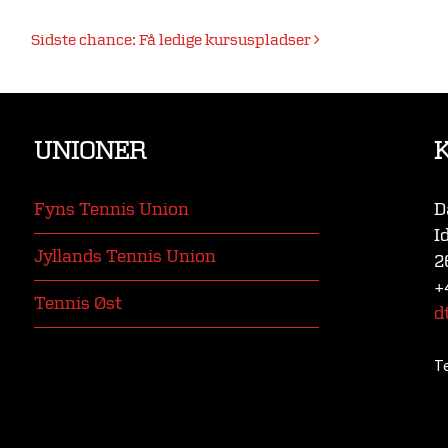
Sidste chance: Få ledige kursuspladser
UNIONER
Fyns Tennis Union
D
I
Jyllands Tennis Union
2
+
Tennis Øst
d
T