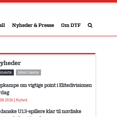
all
Nyheder & Presse
Om DTF
yheder
eneste
Mest læste
pkampe om vigtige point i Elitedivisionen
rdag
.08.2026
|
Nyhed
 danske U13-spillere klar til nordiske