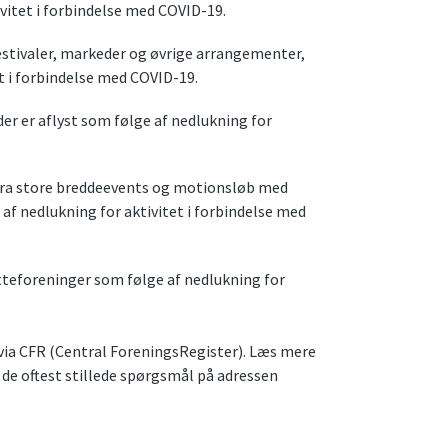
vitet i forbindelse med COVID-19.
stivaler, markeder og øvrige arrangementer,
et i forbindelse med COVID-19.
r er aflyst som følge af nedlukning for
 fra store breddeevents og motionsløb med
 af nedlukning for aktivitet i forbindelse med
tteforeninger som følge af nedlukning for
 via CFR (Central ForeningsRegister). Læs mere
 de oftest stillede spørgsmål på adressen