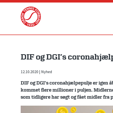
Skip
to
content
DIF og DGI’s coronahjæl
12.10.2020
|
Nyhed
DIF og DGI’s coronahjælpepulje er igen å
kommet flere millioner i puljen. Midlerne
som tidligere har søgt og fået midler fra p