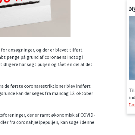
N
for ansøgninger, og der er blevet tilført
tabt penge på grund af coronaens indtog i
idligere har søgt puljen og fået en del af det
a de første coronarestriktioner blev indført
Ti
ngsrunde kan der søges fra mandag 12. oktober
in
Læ
tsforeninger, der er ramt økonomisk af COVID-
idler fra coronahjælpepuljen, kan søge i denne