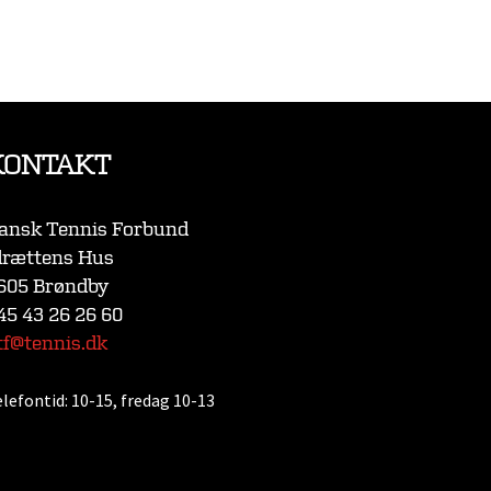
KONTAKT
ansk Tennis Forbund
drættens Hus
605 Brøndby
45 43 26 26 60
tf@tennis.dk
elefontid:
10-15, fredag 10-13