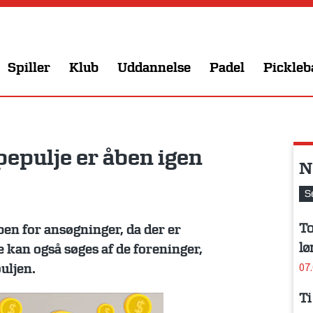
Spiller
Klub
Uddannelse
Padel
Pickleb
pepulje er åben igen
N
S
To
ben for ansøgninger, da der er
lø
 kan også søges af de foreninger,
07
uljen.
Ti