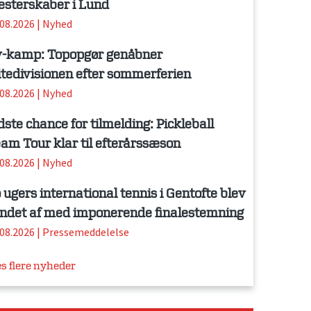
sterskaber i Lund
.08.2026
|
Nyhed
-kamp: Topopgør genåbner
itedivisionen efter sommerferien
.08.2026
|
Nyhed
dste chance for tilmelding: Pickleball
am Tour klar til efterårssæson
.08.2026
|
Nyhed
 ugers international tennis i Gentofte blev
ndet af med imponerende finalestemning
.08.2026
|
Pressemeddelelse
s flere nyheder