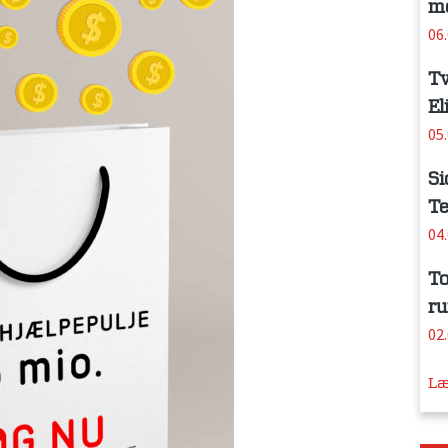
me
06
Tv
El
05
Si
Te
04
To
ru
02
Læ