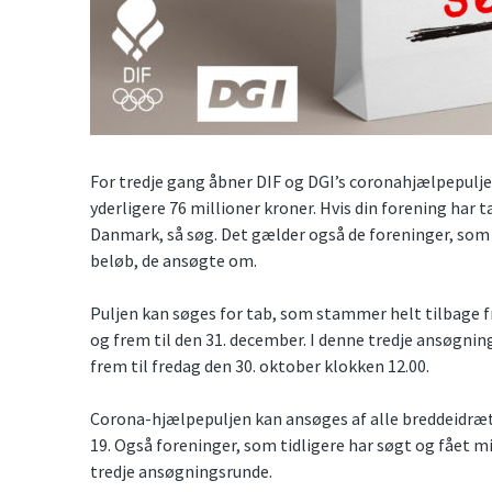
For tredje gang åbner DIF og DGI’s coronahjælpepulje 
yderligere 76 millioner kroner. Hvis din forening har 
Danmark, så søg. Det gælder også de foreninger, som t
beløb, de ansøgte om.
Puljen kan søges for tab, som stammer helt tilbage fr
og frem til den 31. december. I denne tredje ansøgni
frem til fredag den 30. oktober klokken 12.00.
Corona-hjælpepuljen kan ansøges af alle breddeidræ
19. Også foreninger, som tidligere har søgt og fået m
tredje ansøgningsrunde.