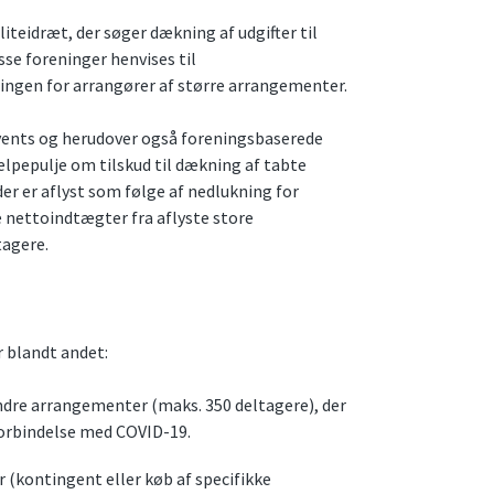
liteidræt, der søger dækning af udgifter til
sse foreninger henvises til
gen for arrangører af større arrangementer.
vents og herudover også foreningsbaserede
lpepulje om tilskud til dækning af tabte
r er aflyst som følge af nedlukning for
e nettoindtægter fra aflyste store
tagere.
 blandt andet:
mindre arrangementer (maks. 350 deltagere), der
 forbindelse med COVID-19.
(kontingent eller køb af specifikke