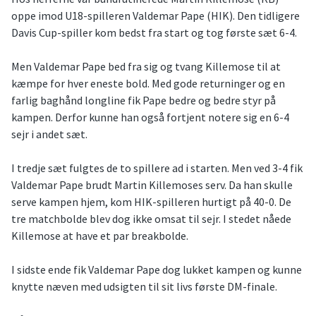
oppe imod U18-spilleren Valdemar Pape (HIK). Den tidligere
Davis Cup-spiller kom bedst fra start og tog første sæt 6-4.
Men Valdemar Pape bed fra sig og tvang Killemose til at
kæmpe for hver eneste bold. Med gode returninger og en
farlig baghånd longline fik Pape bedre og bedre styr på
kampen. Derfor kunne han også fortjent notere sig en 6-4
sejr i andet sæt.
I tredje sæt fulgtes de to spillere ad i starten. Men ved 3-4 fik
Valdemar Pape brudt Martin Killemoses serv. Da han skulle
serve kampen hjem, kom HIK-spilleren hurtigt på 40-0. De
tre matchbolde blev dog ikke omsat til sejr. I stedet nåede
Killemose at have et par breakbolde.
I sidste ende fik Valdemar Pape dog lukket kampen og kunne
knytte næven med udsigten til sit livs første DM-finale.