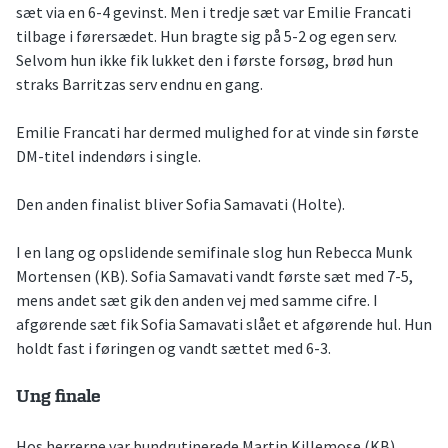
sæt via en 6-4 gevinst. Men i tredje sæt var Emilie Francati
tilbage i førersædet. Hun bragte sig på 5-2 og egen serv.
Selvom hun ikke fik lukket den i første forsøg, brød hun
straks Barritzas serv endnu en gang.
Emilie Francati har dermed mulighed for at vinde sin første
DM-titel indendørs i single.
Den anden finalist bliver Sofia Samavati (Holte).
I en lang og opslidende semifinale slog hun Rebecca Munk
Mortensen (KB). Sofia Samavati vandt første sæt med 7-5,
mens andet sæt gik den anden vej med samme cifre. I
afgørende sæt fik Sofia Samavati slået et afgørende hul. Hun
holdt fast i føringen og vandt sættet med 6-3.
Ung finale
Hos herrerne var bundrutinerede Martin Killemose (KB)