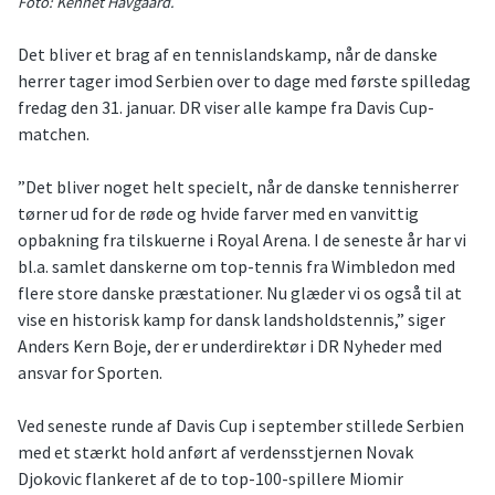
Foto: Kennet Havgaard.
Det bliver et brag af en tennislandskamp, når de danske
herrer tager imod Serbien over to dage med første spilledag
fredag den 31. januar. DR viser alle kampe fra Davis Cup-
matchen.
”Det bliver noget helt specielt, når de danske tennisherrer
tørner ud for de røde og hvide farver med en vanvittig
opbakning fra tilskuerne i Royal Arena. I de seneste år har vi
bl.a. samlet danskerne om top-tennis fra Wimbledon med
flere store danske præstationer. Nu glæder vi os også til at
vise en historisk kamp for dansk landsholdstennis,” siger
Anders Kern Boje, der er underdirektør i DR Nyheder med
ansvar for Sporten.
Ved seneste runde af Davis Cup i september stillede Serbien
med et stærkt hold anført af verdensstjernen Novak
Djokovic flankeret af de to top-100-spillere Miomir