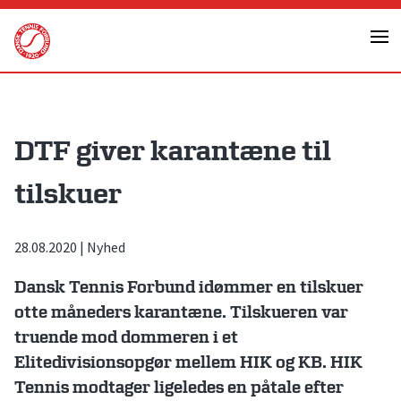
Skip
to
content
DTF giver karantæne til
tilskuer
28.08.2020
|
Nyhed
Dansk Tennis Forbund idømmer en tilskuer
otte måneders karantæne. Tilskueren var
truende mod dommeren i et
Elitedivisionsopgør mellem HIK og KB. HIK
Tennis modtager ligeledes en påtale efter