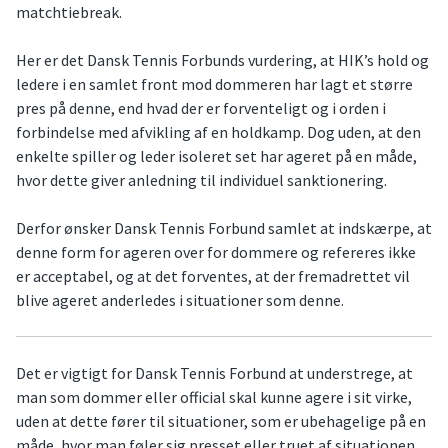
matchtiebreak.
Her er det Dansk Tennis Forbunds vurdering, at HIK’s hold og
ledere i en samlet front mod dommeren har lagt et større
pres på denne, end hvad der er forventeligt og i orden i
forbindelse med afvikling af en holdkamp. Dog uden, at den
enkelte spiller og leder isoleret set har ageret på en måde,
hvor dette giver anledning til individuel sanktionering.
Derfor ønsker Dansk Tennis Forbund samlet at indskærpe, at
denne form for ageren over for dommere og refereres ikke
er acceptabel, og at det forventes, at der fremadrettet vil
blive ageret anderledes i situationer som denne.
Det er vigtigt for Dansk Tennis Forbund at understrege, at
man som dommer eller official skal kunne agere i sit virke,
uden at dette fører til situationer, som er ubehagelige på en
måde, hvor man føler sig presset eller truet af situationen.