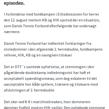
episoden.
I forbindelse med holdkampen i Elitedivisionen for herrer
den 12. august mellem KB og HIK opstod der en situation,
som Dansk Tennis Forbund efterfølgende har undersøgt
nærmere.
Dansk Tennis Forbund har indhentet forklaringer fra
stoledommer i den afgørende 2. herredouble, holdkampens
referee, HIK, KB og en navngiven tilskuer.
Det er DTF´s samlede opfattelse, at stemningen i den
pågældende doublekamp indledningsvist har haft et
acceptabelt spændingsniveau, som dog eskalerer til det
uacceptable hos både spillere, trænere og tilskuere mod
afslutningen af 2. herredouble.
Det sker ved 8-8 i matchtiebreaken, hvor dommeren
dømmer fodfejl mod en HIK-spiller. Den ophidsede stemning