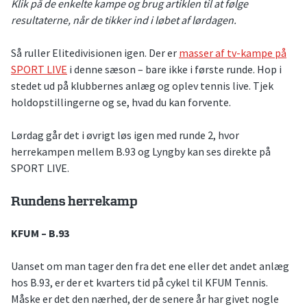
Klik på de enkelte kampe og brug artiklen til at følge
resultaterne, når de tikker ind i løbet af lørdagen.
Så ruller Elitedivisionen igen. Der er
masser af tv-kampe på
SPORT LIVE
i denne sæson – bare ikke i første runde. Hop i
stedet ud på klubbernes anlæg og oplev tennis live. Tjek
holdopstillingerne og se, hvad du kan forvente.
Lørdag går det i øvrigt løs igen med runde 2, hvor
herrekampen mellem B.93 og Lyngby kan ses direkte på
SPORT LIVE.
Rundens herrekamp
KFUM – B.93
Uanset om man tager den fra det ene eller det andet anlæg
hos B.93, er der et kvarters tid på cykel til KFUM Tennis.
Måske er det den nærhed, der de senere år har givet nogle