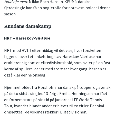
Hold øje med:
Mikko Bach Hansen. KFUM’s danske
fjerdesingle kan få en nøglerolle for nordvest-holdet i denne
sæson.
Rundens damekamp
HRT – Hareskov-Værløse
HRT mod HVT. I eftermiddag vil det vise, hvor forskellen
ligger udover i et enkelt bogstav. Hareskov-Værløse har
etableret sig som et elitedivisionshold, som hviler på en fast
kerne af spillere, der er med stort set hver gang. Kernen er
også klar denne onsdag.
Hjemmeholdet fra Hørsholm har dansk på toppen og svensk
på de to sidste singler. 13-årige Emilia Henningsen har fået
en fornem start på sin tid på juniornes ITF World Tennis
Tour, hvor det blandt andet er blevet til to titler. Det skal
omsættes i de voksnes rækker i Elitedivisionen.