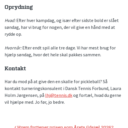
Oprydning
Hvad:
Efter hver kampdag, og især efter sidste bold er slået
søndag, har vi brug for nogen, der vil give en hånd med at
rydde op.
Hvornår:
Efter endt spil alle tre dage. Vi har mest brug for
hjælp søndag, hvor det hele skal pakkes sammen.
Kontakt
Har du mod på at give den en skalle for pickleball? Så
kontakt turneringskonsulent i Dansk Tennis Forbund, Laura
Holm Jørgensen, på
lhj@tennis.dk
og fortæl, hvad du gerne
vil hjælpe med. Jo før, jo bedre.
Hvem fortjener prisen som Årets ildsjæl 2026?