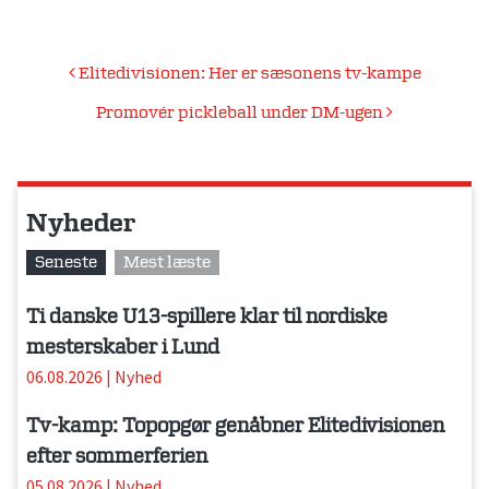
Indlægsnavigation
Elitedivisionen: Her er sæsonens tv-kampe
Promovér pickleball under DM-ugen
Nyheder
Seneste
Mest læste
Ti danske U13-spillere klar til nordiske
mesterskaber i Lund
06.08.2026
|
Nyhed
Tv-kamp: Topopgør genåbner Elitedivisionen
efter sommerferien
05.08.2026
|
Nyhed