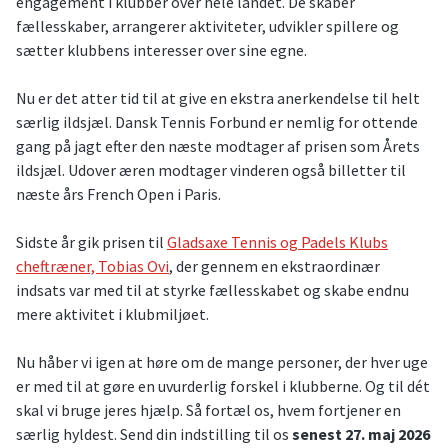
engagement i klubber over hele landet. De skaber
fællesskaber, arrangerer aktiviteter, udvikler spillere og
sætter klubbens interesser over sine egne.
Nu er det atter tid til at give en ekstra anerkendelse til helt
særlig ildsjæl. Dansk Tennis Forbund er nemlig for ottende
gang på jagt efter den næste modtager af prisen som Årets
ildsjæl. Udover æren modtager vinderen også billetter til
næste års French Open i Paris.
Sidste år gik prisen til
Gladsaxe Tennis og Padels Klubs
cheftræner, Tobias Ovi
, der gennem en ekstraordinær
indsats var med til at styrke fællesskabet og skabe endnu
mere aktivitet i klubmiljøet.
Nu håber vi igen at høre om de mange personer, der hver uge
er med til at gøre en uvurderlig forskel i klubberne. Og til dét
skal vi bruge jeres hjælp. Så fortæl os, hvem fortjener en
særlig hyldest. Send din indstilling til os
senest 27. maj 2026