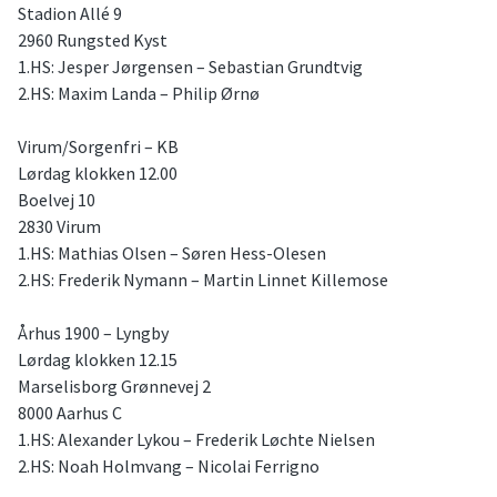
Stadion Allé 9
2960 Rungsted Kyst
1.HS: Jesper Jørgensen – Sebastian Grundtvig
2.HS: Maxim Landa – Philip Ørnø
Virum/Sorgenfri – KB
Lørdag klokken 12.00
Boelvej 10
2830 Virum
1.HS: Mathias Olsen – Søren Hess-Olesen
2.HS: Frederik Nymann – Martin Linnet Killemose
Århus 1900 – Lyngby
Lørdag klokken 12.15
Marselisborg Grønnevej 2
8000 Aarhus C
1.HS: Alexander Lykou – Frederik Løchte Nielsen
2.HS: Noah Holmvang – Nicolai Ferrigno