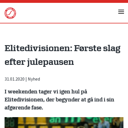
Skip
to
content
Elitedivisionen: Første slag
efter julepausen
31.01.2020
|
Nyhed
I weekenden tager vi igen hul på
Elitedivisionen, der begynder at gå ind i sin
afgørende fase.