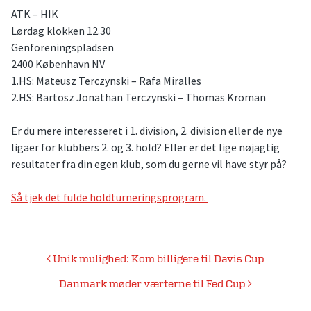
ATK – HIK
Lørdag klokken 12.30
Genforeningspladsen
2400 København NV
1.HS: Mateusz Terczynski – Rafa Miralles
2.HS: Bartosz Jonathan Terczynski – Thomas Kroman
Er du mere interesseret i 1. division, 2. division eller de nye
ligaer for klubbers 2. og 3. hold? Eller er det lige nøjagtig
resultater fra din egen klub, som du gerne vil have styr på?
Så tjek det fulde holdturneringsprogram.
Indlægsnavigation
Unik mulighed: Kom billigere til Davis Cup
Danmark møder værterne til Fed Cup