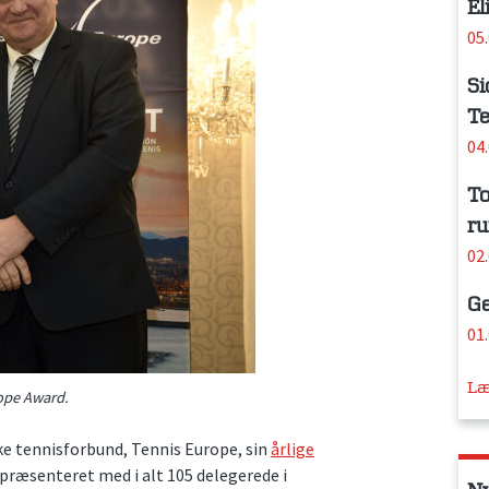
El
05
Si
Te
04
To
ru
02
Ge
01
Læ
ope Award.
ke tennisforbund, Tennis Europe, sin
årlige
epræsenteret med i alt 105 delegerede i