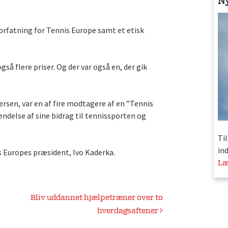
N
fatning for Tennis Europe samt et etisk
å flere priser. Og der var også en, der gik
sen, var en af fire modtagere af en ”Tennis
delse af sine bidrag til tennissporten og
Ti
in
s Europes præsident, Ivo Kaderka.
Læ
Bliv uddannet hjælpetræner over to
hverdagsaftener