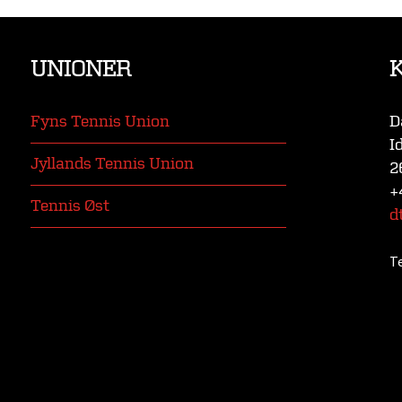
UNIONER
Fyns Tennis Union
D
I
Jyllands Tennis Union
2
+
Tennis Øst
d
T