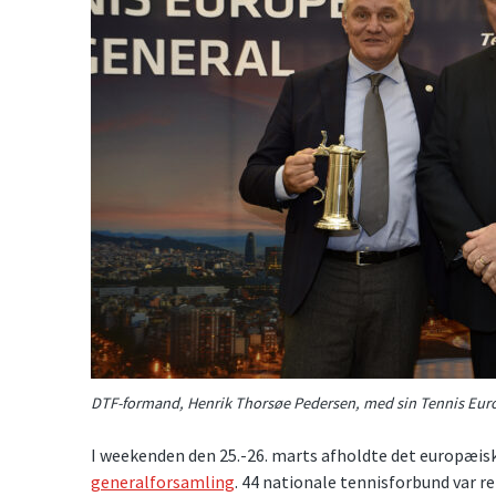
DTF-formand, Henrik Thorsøe Pedersen, med sin Tennis Eur
I weekenden den 25.-26. marts afholdte det europæis
generalforsamling
. 44 nationale tennisforbund var r