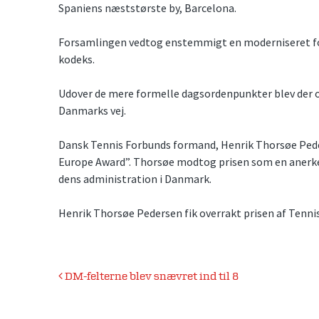
Spaniens næststørste by, Barcelona.
Forsamlingen vedtog enstemmigt en moderniseret for
kodeks.
Udover de mere formelle dagsordenpunkter blev der ogs
Danmarks vej.
Dansk Tennis Forbunds formand, Henrik Thorsøe Peder
Europe Award”. Thorsøe modtog prisen som en anerken
dens administration i Danmark.
Henrik Thorsøe Pedersen fik overrakt prisen af Tenni
Indlægsnavigation
DM-felterne blev snævret ind til 8