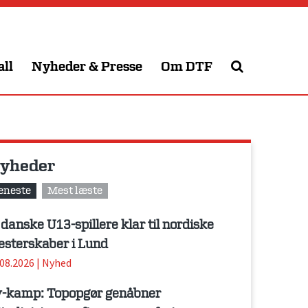
all
Nyheder & Presse
Om DTF
yheder
eneste
Mest læste
 danske U13-spillere klar til nordiske
sterskaber i Lund
.08.2026
|
Nyhed
-kamp: Topopgør genåbner