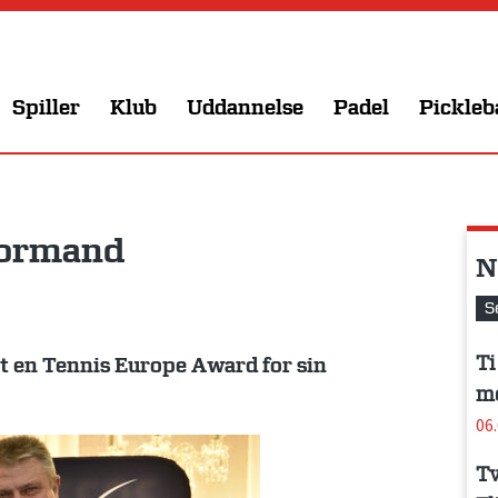
Spiller
Klub
Uddannelse
Padel
Pickleb
-formand
N
S
Ti
lt en Tennis Europe Award for sin
me
06
Tv