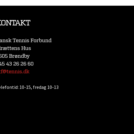
KONTAKT
ansk Tennis Forbund
drættens Hus
605 Brøndby
45 43 26 26 60
tf@tennis.dk
elefontid:
10-15, fredag 10-13