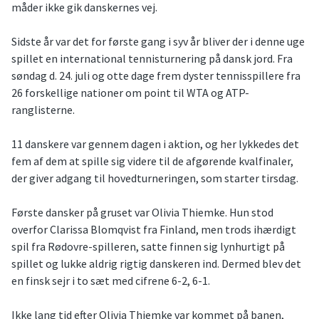
måder ikke gik danskernes vej.
Sidste år var det for første gang i syv år bliver der i denne uge
spillet en international tennisturnering på dansk jord. Fra
søndag d. 24. juli og otte dage frem dyster tennisspillere fra
26 forskellige nationer om point til WTA og ATP-
ranglisterne.
11 danskere var gennem dagen i aktion, og her lykkedes det
fem af dem at spille sig videre til de afgørende kvalfinaler,
der giver adgang til hovedturneringen, som starter tirsdag.
Første dansker på gruset var Olivia Thiemke. Hun stod
overfor Clarissa Blomqvist fra Finland, men trods ihærdigt
spil fra Rødovre-spilleren, satte finnen sig lynhurtigt på
spillet og lukke aldrig rigtig danskeren ind. Dermed blev det
en finsk sejr i to sæt med cifrene 6-2, 6-1.
Ikke lang tid efter Olivia Thiemke var kommet på banen,