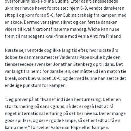
overfor ukrainske Polina Gubina. Efter den tiendeseedede
ukrainer havde hevet første sæt hjem 6-3, vendte danskeren
sit spil og kom foran 5-0, før Gubina trak sig fra kampen med
en skade. Dermed var sejren sikret og den første dansker
videre til kvalifikationsfinalerne mandag. Wiche kan nu se
frem til mandagens kval-finale mod Venla Ahti fra Finland.
Næste sejr ventede dog ikke lang tid efter, hvor sidste års
dobbelte danmarksmester Valdemar Pape skulle byde den
tiendeseedede svensker Jonathan Stenberg op til dans. Det
var langt fra nemt for danskeren, der måtte ud i en match tie
break, som blev vundet 10-6, og dermed kunne han sætte det
endelige punktum for kampen.
”Jeg prøver på at ”kvalle” ind i den her turnering. Det er en
stor turnering på dansk grund, så det er også fedt at få
noget international erfaring på det her niveau. Der er mange
gode spillere, og der er gode kampe, så det er fedt at få en
kamp mere,” fortæller Valdemar Pape efter kampen.