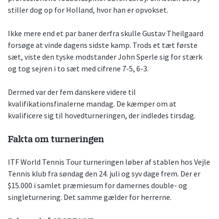
stiller dog op for Holland, hvor han er opvokset.
Ikke mere end et par baner derfra skulle Gustav Theilgaard
forsøge at vinde dagens sidste kamp. Trods et tæt første
sæt, viste den tyske modstander John Sperle sig for stærk
og tog sejren i to sæt med cifrene 7-5, 6-3.
Dermed var der fem danskere videre til
kvalifikationsfinalerne mandag. De kæmper om at
kvalificere sig til hovedturneringen, der indledes tirsdag.
Fakta om turneringen
ITF World Tennis Tour turneringen løber af stablen hos Vejle
Tennis klub fra søndag den 24. juli og syv dage frem. Der er
$15.000 i samlet præmiesum for damernes double- og
singleturnering. Det samme gælder for herrerne.