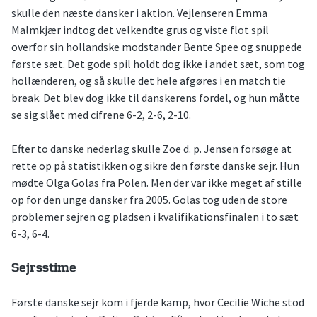
skulle den næste dansker i aktion. Vejlenseren Emma
Malmkjær indtog det velkendte grus og viste flot spil
overfor sin hollandske modstander Bente Spee og snuppede
første sæt. Det gode spil holdt dog ikke i andet sæt, som tog
hollænderen, og så skulle det hele afgøres i en match tie
break. Det blev dog ikke til danskerens fordel, og hun måtte
se sig slået med cifrene 6-2, 2-6, 2-10.
Efter to danske nederlag skulle Zoe d. p. Jensen forsøge at
rette op på statistikken og sikre den første danske sejr. Hun
mødte Olga Golas fra Polen. Men der var ikke meget af stille
op for den unge dansker fra 2005. Golas tog uden de store
problemer sejren og pladsen i kvalifikationsfinalen i to sæt
6-3, 6-4.
Sejrsstime
Første danske sejr kom i fjerde kamp, hvor Cecilie Wiche stod