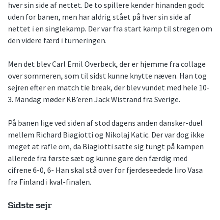
hver sin side af nettet. De to spillere kender hinanden godt
uden for banen, men har aldrig stået på hver sin side af
nettet i en singlekamp. Der var fra start kamp til stregen om
den videre færd i turneringen.
Men det blev Carl Emil Overbeck, der er hjemme fra collage
over sommeren, som til sidst kunne knytte næven. Han tog
sejren efter en match tie break, der blev vundet med hele 10-
3. Mandag møder KB’eren Jack Wistrand fra Sverige.
På banen lige ved siden af stod dagens anden dansker-duel
mellem Richard Biagiotti og Nikolaj Katic. Der var dog ikke
meget at rafle om, da Biagiotti satte sig tungt på kampen
allerede fra første sæt og kunne gøre den færdig med
cifrene 6-0, 6- Han skal stå over for fjerdeseedede Iiro Vasa
fra Finland i kval-finalen.
Sidste sejr