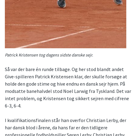
Patrick Kristensen tog dagens sidste danske sejr.
Så var der bare én runde tilbage. Og her stod blandt andet
Give-spilleren Patrick Kristensen klar, der skulle forsøge at
holde den gode stime og hive endnu en dansk sejr hjem. På
modsatte banehalvdel stod Noel Larwig fra Tyskland. Det var
intet problem, og Kristensen tog sikkert sejren med cifrene
6-3, 6-4.
I kvalifikationsfinalen står han overfor Christian Lerby, der
har dansk blod i årene, da hans far er den tidligere
professionelle fodboldspiller Søren Lerby. Christian Lerby