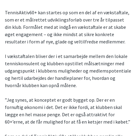
TennisAktiv60+ kan startes op som en del af en vækstaftale,
som er et målrettet udviklingsforløb over tre år tilpasset
din klub. Formålet med at indgå en vækstaftale er at skabe
øget engagement – og ikke mindst at sikre konkrete
resultater i form af nye, glade og veltilfredse medlemmer.
I vækstaftalen bliver der i et samarbejde mellem den lokale
tenniskonsulent og klubben opstillet målsætninger med
udgangspunkt i klubbens muligheder og medlemspotentiale
og hertil udarbejdes der handleplaner for, hvordan og
hvornår klubben kan opnå målene.
”Jeg synes, at konceptet er godt bygget op. Der er en
fornuftig økonomi i det. Det er ikke fordi, at klubben skal
lægge en hel masse penge. Det er også attraktivt for
60+’erne, at de får mulighed for at få en ketsjer med i købet.”