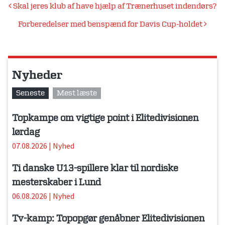
Indlægsnavigation
Skal jeres klub af have hjælp af Trænerhuset indendørs?
Forberedelser med benspænd for Davis Cup-holdet
Nyheder
Seneste
Mest læste
Topkampe om vigtige point i Elitedivisionen
lørdag
07.08.2026
|
Nyhed
Ti danske U13-spillere klar til nordiske
mesterskaber i Lund
06.08.2026
|
Nyhed
Tv-kamp: Topopgør genåbner Elitedivisionen