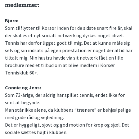
medlemmer:
Bjørn:
Som tilflytter til Korsør inden for de sidste snart fire år, skal
der skabes et nyt socialt netværk og dyrkes noget idræt.
Tennis har derfor ligget godt til mig. Det at kunne måle sig
selv og sin indsats på egen præstation er noget der altid har
tiltalt mig. Min hustru havde via sit netværk fået en lille
brochure med et tilbud om at blive medlem i Korsør
Tennisklub 60+.
Connie og Jens:
Som 73-årige, der aldrig har spillet tennis, er det ikke for
sent at begynde.
Man står ikke alene, da klubbens “trænere” er behjælpelige
med gode råd og vejledning.
Det er hyggeligt, sjovt og god motion for krop og sjæl. Det
sociale sættes højt i klubben.