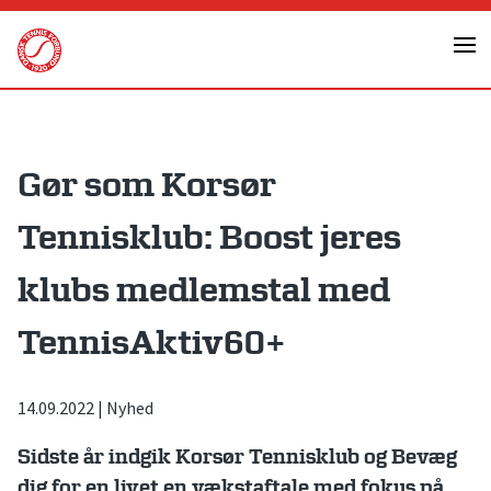
Skip
to
content
Gør som Korsør
Tennisklub: Boost jeres
klubs medlemstal med
TennisAktiv60+
14.09.2022
|
Nyhed
Sidste år indgik Korsør Tennisklub og Bevæg
dig for en livet en vækstaftale med fokus på