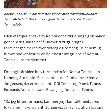
Korsør Tennisklub har haft stor succes med træningstilbuddet
TennisAktiv60+. Din klub kan gøre det samme. Foto: Korsør
Tennisklub
I den vestsjællandske by Korsør er de rød-orange grusbaner
gennem det sidste par år blevet flittigt brugt i
formiddagstimerne hver tirsdag og torsdag. De er nemlig
blevet booket fast til en helt bestemt gruppe af Korsør
Tennisklubs medlemmer.
For nogle år siden blev formanden for Korsør Tennisklub
Henning Stokholm Buch kontaktet af Johannes Klentz
Jørgensen, der er konsulent i DGI Tennis og Dansk Tennis
Forbunds fælles indsats: Bevæg dig for livet – Tennis.
”Da jeg bliver formand, kommer jeg i kontakt med vores
lokale tenniskonsulent, Johannes, der synes, at vi skal lave