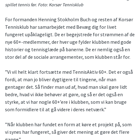
spillet tennis før. Foto: Korsør Tennisklub
For formanden Henning Stokholm Buch og resten af Korsør
Tennisklub har samarbejdet med Bevæg dig for livet
fungeret upåklageligt. De er begejstrede for strømmen af de
nye 60+-medlemmer, der hver uge fylder klubben med gode
historier og tennisglæde på banerne. De er nemlig også en
stor del af de sociale arrangementer, som klubben står for.
”Vi vil helt klart fortsætte med TennisAktiv 60+. Det er også
fordi, at man jo bliver dygtigere til tingene, når man
gentager det. Så finder man ud af, hvad man skal gøre lidt
bedre, hvad vi ikke behøver at gøre, og så er det også en
styrke, at vi har nogle 60+’ere i klubben, som vi kan bruge
som formidlere til at gå videre i deres netværk.”
”Når klubben har fundet en form at køre et projekt på, som
vi synes har fungeret, så giver det mening at gøre det flere
gange.”