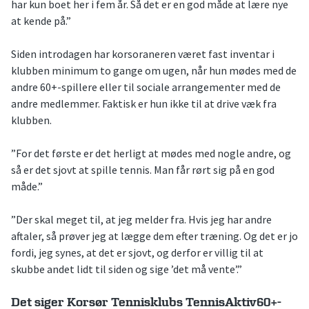
har kun boet her i fem år. Så det er en god måde at lære nye
at kende på.”
Siden introdagen har korsoraneren været fast inventar i
klubben minimum to gange om ugen, når hun mødes med de
andre 60+-spillere eller til sociale arrangementer med de
andre medlemmer. Faktisk er hun ikke til at drive væk fra
klubben.
”For det første er det herligt at mødes med nogle andre, og
så er det sjovt at spille tennis. Man får rørt sig på en god
måde.”
”Der skal meget til, at jeg melder fra. Hvis jeg har andre
aftaler, så prøver jeg at lægge dem efter træning. Og det er jo
fordi, jeg synes, at det er sjovt, og derfor er villig til at
skubbe andet lidt til siden og sige ’det må vente’.”
Det siger Korsør Tennisklubs TennisAktiv60+-