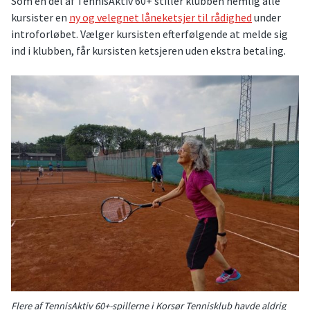
Som en del af TennisAktiv 60+ stiller klubben nemlig alle
kursister en
ny og velegnet låneketsjer til rådighed
under
introforløbet. Vælger kursisten efterfølgende at melde sig
ind i klubben, får kursisten ketsjeren uden ekstra betaling.
Flere af TennisAktiv 60+-spillerne i Korsør Tennisklub havde aldrig