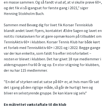
en masse sammen. Og så fandt vi ud af, at vi skulle prøve 60+,
og det fik vi så igangsat for første gang i 2021,” siger
Henning Stokholm Buch.
Sammen med Bevæg dig for livet fik Korsør Tennisklub
blandt andet lavet flyers, kontaktet Ældre Sagen og lavet en
notits i lokalavisen for at gøre opmærksom på tilbuddet om
TennisAktiv 60+ i klubben. Korsør Tennis Klub har både kørt
et forløb med TennisAktiv 60+ i 2021 og i 2022. Begge gange
var der kun enkelte, som faldt fra efter introforløbet –
resten er blevet i klubben. Det har givet 18 nye medlemmer i
aldersgruppen fra 60 år og op. En stor stigning for klubben,
der nu har 115 medlemmer.
”En del af styrken ved at satse på 60+ er, at hvis man får sat
det i gang på den rigtige måde, så går de hurtigt hen og
bliver en selvstyrende gruppe. De kan klare sig selv.”
En målrettet vækstaftale til din klub