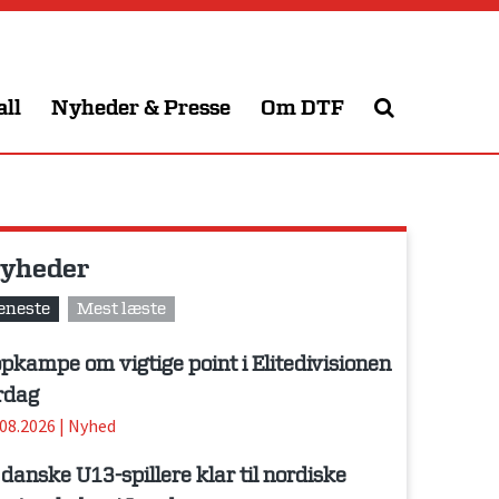
all
Nyheder & Presse
Om DTF
yheder
eneste
Mest læste
pkampe om vigtige point i Elitedivisionen
rdag
.08.2026
|
Nyhed
 danske U13-spillere klar til nordiske