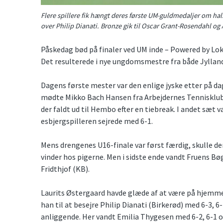
Flere spillere fik hængt deres første UM-guldmedaljer om hal
over Philip Dianati. Bronze gik til Oscar Grant-Rosendahl o
Påskedag bød på finaler ved UM inde – Powered by Lo
Det resulterede i nye ungdomsmestre fra både Jylland
Dagens første mester var den enlige jyske etter på
mødte Mikko Bach Hansen fra Arbejdernes Tennisklub i
der faldt ud til Hembo efter en tiebreak. I andet sæt v
esbjergspilleren sejrede med 6-1.
Mens drengenes U16-finale var først færdig, skulle der
vinder hos pigerne. Men i sidste ende vandt Fruens Bøg
Fridthjof (KB).
Laurits Østergaard havde glæde af at være på hjemme
han til at besejre Philip Dianati (Birkerød) med 6-3, 6-
anliggende. Her vandt Emilia Thygesen med 6-2, 6-1 o