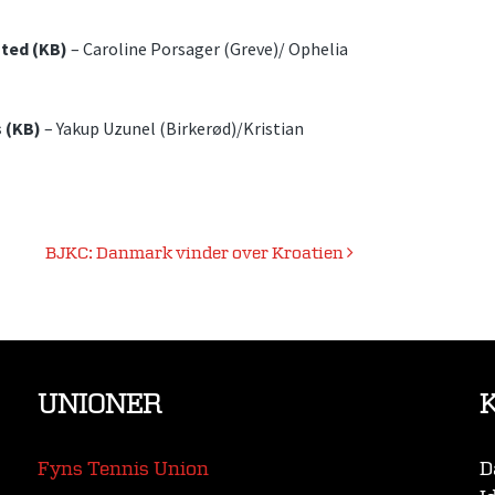
sted (KB)
– Caroline Porsager (Greve)/ Ophelia
 (KB)
– Yakup Uzunel (Birkerød)/Kristian
BJKC: Danmark vinder over Kroatien
UNIONER
Fyns Tennis Union
D