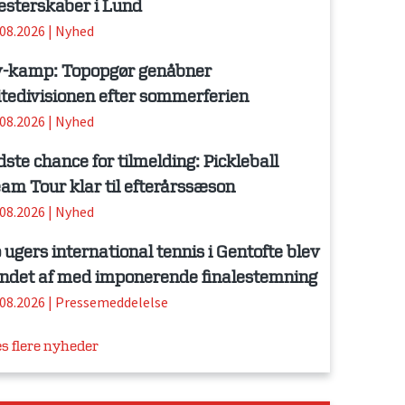
sterskaber i Lund
.08.2026
|
Nyhed
-kamp: Topopgør genåbner
itedivisionen efter sommerferien
.08.2026
|
Nyhed
dste chance for tilmelding: Pickleball
am Tour klar til efterårssæson
.08.2026
|
Nyhed
 ugers international tennis i Gentofte blev
ndet af med imponerende finalestemning
.08.2026
|
Pressemeddelelse
s flere nyheder