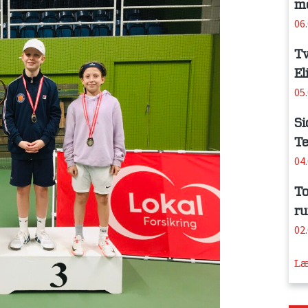
me
06
Tv
El
05
Si
Te
04
To
ru
02
Læ