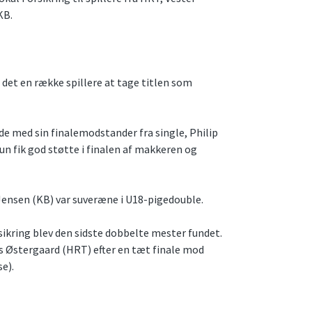
KB.
 det en række spillere at tage titlen som
de med sin finalemodstander fra single, Philip
n fik god støtte i finalen af makkeren og
Jensen (KB) var suveræne i U18-pigedouble.
rsikring blev den sidste dobbelte mester fundet.
Østergaard (HRT) efter en tæt finale mod
e).