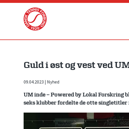
Skip
to
content
Guld i øst og vest ved U
09.04.2023
|
Nyhed
UM inde – Powered by Lokal Forskring bl
seks klubber fordelte de otte singletitler