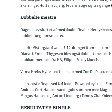
Skerninge, Holte, Esbjerg, Fruens Bøge og tre gange 
Dobbelte mestre
Dagen blev sluttet af med doublefinaler. Her lykkedes
dobbelt ungdomsmester.
Laurits Østergaard vandt U12-drengetitlen side om si
Dianati. Emilia Thygesen blev også dobbelt mester. Hu
klubkammeraten fra KB, Filippa Foxby Munch.
Vilma Krebs Hyllested i selskab med Zoe Du Pasquier 
I den sidste finale ved UM inde – Powered by Lokal Fo
Andreas Cort Hansen vandt guld sammen med Magnus 
Mingus Hansen og Anton Lindberg (Tennis Club Odens
RESULTATER SINGLE