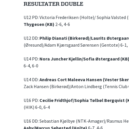
RESULTATER DOUBLE
U12 PD: Victoria Frederiksen (Holte)/ Sophia Valsted 
Thygesen (KB)
2-6, 4-6
U12 DD:
Philip Dianati (Birkerød)/Laurits Østergaa
(Øresund)/Adam Kjærsgaard Sørensen (Gentote) 6-1, 
U14 PD:
Nora Juncher Kjellin/Sofia Østergaard (KB
6-4, 6-0
U14 DD:
Andreas Cort Maleeva Hansen (Vester Ske
Zack Hansen (Birkerød)/Anton Lindberg (Tennis Club 
U16 PD:
Cecilie Fridthjof/Sophia Tølbøl Bergqvist (
(HIK) 6-0, 6-4
U16 DD: Sebastian Kjølbye (NTK-Amager)/Rasmus He
Aaby/Marcus Sehested (Holte)
6-7, 4-6