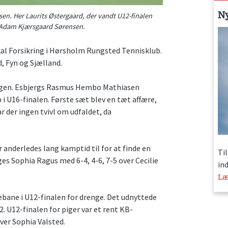
N
sen. Her Laurits Østergaard, der vandt U12-finalen
g Adam Kjærsgaard Sørensen.
kal Forsikring i Hørsholm Rungsted Tennisklub.
, Fyn og Sjælland.
 dagen. Esbjergs Rasmus Hembo Mathiasen
 U16-finalen. Første sæt blev en tæt affære,
ar der ingen tvivl om udfaldet, da
 anderledes lang kamptid til for at finde en
Ti
es Sophia Ragus med 6-4, 4-6, 7-5 over Cecilie
in
Læ
bane i U12-finalen for drenge. Det udnyttede
2. U12-finalen for piger var et rent KB-
ver Sophia Valsted.