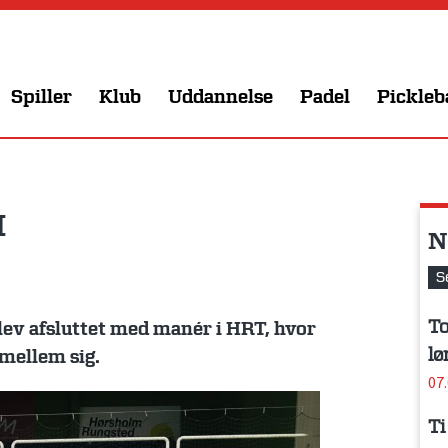
Spiller
Klub
Uddannelse
Padel
Pickleb
M
N
S
To
ev afsluttet med manér i HRT, hvor
lø
 mellem sig.
07
Ti