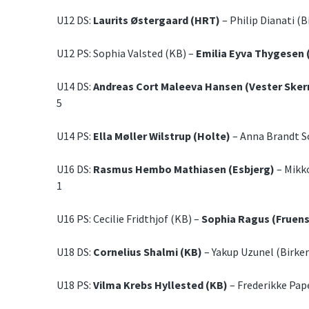
U12 DS:
Laurits Østergaard (HRT)
– Philip Dianati (B
U12 PS: Sophia Valsted (KB) –
Emilia Eyva Thygesen 
U14 DS:
Andreas Cort Maleeva Hansen (Vester Sker
5
U14 PS:
Ella Møller Wilstrup (Holte)
– Anna Brandt Sc
U16 DS:
Rasmus Hembo Mathiasen (Esbjerg)
– Mikko
1
U16 PS: Cecilie Fridthjof (KB) –
Sophia Ragus (Fruen
U18 DS:
Cornelius Shalmi (KB)
– Yakup Uzunel (Birkerø
U18 PS:
Vilma Krebs Hyllested (KB)
– Frederikke Pape