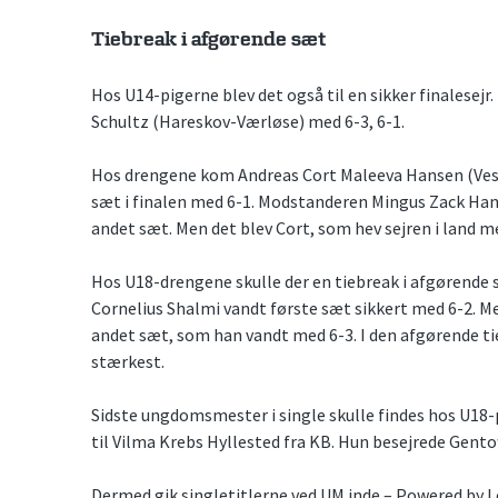
Tiebreak i afgørende sæt
Hos U14-pigerne blev det også til en sikker finalesejr
Schultz (Hareskov-Værløse) med 6-3, 6-1.
Hos drengene kom Andreas Cort Maleeva Hansen (Veste
sæt i finalen med 6-1. Modstanderen Mingus Zack Hans
andet sæt. Men det blev Cort, som hev sejren i land m
Hos U18-drengene skulle der en tiebreak i afgørende s
Cornelius Shalmi vandt første sæt sikkert med 6-2. Me
andet sæt, som han vandt med 6-3. I den afgørende tie
stærkest.
Sidste ungdomsmester i single skulle findes hos U18-p
til Vilma Krebs Hyllested fra KB. Hun besejrede Gento
Dermed gik singletitlerne ved UM inde – Powered by Lok