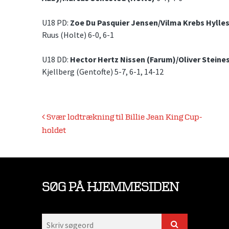
U18 PD:
Zoe Du Pasquier Jensen/Vilma Krebs Hylle
Ruus (Holte) 6-0, 6-1
U18 DD:
Hector Hertz Nissen (Farum)/Oliver Steines
Kjellberg (Gentofte) 5-7, 6-1, 14-12
Indlægsnavigation
Svær lodtrækning til Billie Jean King Cup-
holdet
SØG PÅ HJEMMESIDEN