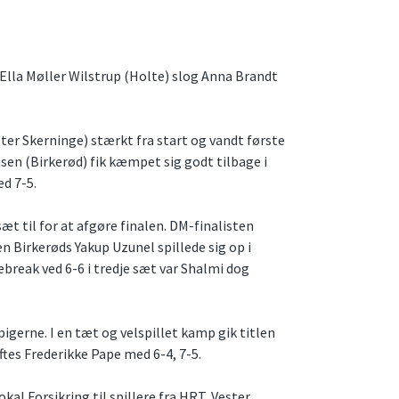
. Ella Møller Wilstrup (Holte) slog Anna Brandt
r Skerninge) stærkt fra start og vandt første
en (Birkerød) fik kæmpet sig godt tilbage i
ed 7-5.
æt til for at afgøre finalen. DM-finalisten
n Birkerøds Yakup Uzunel spillede sig op i
break ved 6-6 i tredje sæt var Shalmi dog
igerne. I en tæt og velspillet kamp gik titlen
ftes Frederikke Pape med 6-4, 7-5.
al Forsikring til spillere fra HRT, Vester