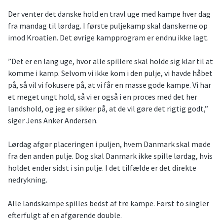
Der venter det danske hold en travl uge med kampe hver dag
fra mandag til lørdag. I første puljekamp skal danskerne op
imod Kroatien. Det øvrige kampprogram er endnu ikke lagt.
”Det er en lang uge, hvor alle spillere skal holde sig klar til at
komme i kamp. Selvom vi ikke kom i den pulje, vi havde håbet
på, så vil vi fokusere på, at vi får en masse gode kampe. Vi har
et meget ungt hold, så vi er også i en proces med det her
landshold, og jeg er sikker på, at de vil gøre det rigtig godt,”
siger Jens Anker Andersen.
Lørdag afgør placeringen i puljen, hvem Danmark skal møde
fra den anden pulje. Dog skal Danmark ikke spille lørdag, hvis
holdet ender sidst i sin pulje. I det tilfælde er det direkte
nedrykning.
Alle landskampe spilles bedst af tre kampe. Først to singler
efterfulgt af en afgørende double.