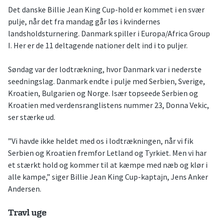
Det danske Billie Jean King Cup-hold er kommet i en svær
pulje, når det fra mandag går løs i kvindernes
landsholdsturnering. Danmark spiller i Europa/Africa Group
I. Her er de 11 deltagende nationer delt ind i to puljer.
Søndag var der lodtrækning, hvor Danmark var i nederste
seedningslag. Danmark endte i pulje med Serbien, Sverige,
Kroatien, Bulgarien og Norge. Især topseede Serbien og
Kroatien med verdensranglistens nummer 23, Donna Vekic,
ser stærke ud.
”Vi havde ikke heldet med os i lodtrækningen, når vi fik
Serbien og Kroatien fremfor Letland og Tyrkiet. Men vi har
et stærkt hold og kommer til at kæmpe med næb og klør i
alle kampe,” siger Billie Jean King Cup-kaptajn, Jens Anker
Andersen.
Travl uge