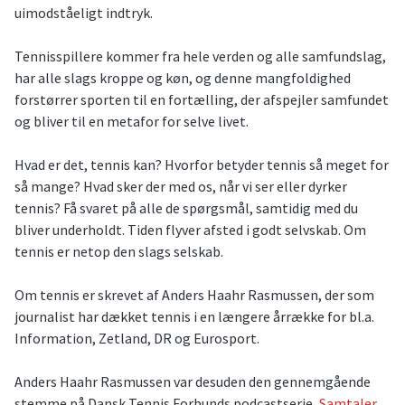
uimodståeligt indtryk.
Tennisspillere kommer fra hele verden og alle samfundslag,
har alle slags kroppe og køn, og denne mangfoldighed
forstørrer sporten til en fortælling, der afspejler samfundet
og bliver til en metafor for selve livet.
Hvad er det, tennis kan? Hvorfor betyder tennis så meget for
så mange? Hvad sker der med os, når vi ser eller dyrker
tennis? Få svaret på alle de spørgsmål, samtidig med du
bliver underholdt. Tiden flyver afsted i godt selvskab. Om
tennis er netop den slags selskab.
Om tennis er skrevet af Anders Haahr Rasmussen, der som
journalist har dækket tennis i en længere årrække for bl.a.
Information, Zetland, DR og Eurosport.
Anders Haahr Rasmussen var desuden den gennemgående
stemme på Dansk Tennis Forbunds podcastserie,
Samtaler