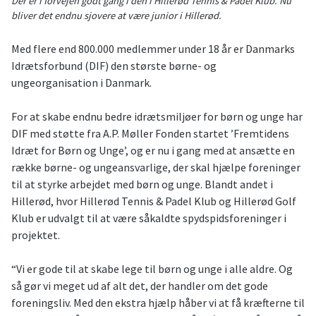
Der er i forvejen godt gang i den i Hillerød Tennis & Padel Klub. Nu
bliver det endnu sjovere at være junior i Hillerød.
Med flere end 800.000 medlemmer under 18 år er Danmarks
Idrætsforbund (DIF) den største børne- og
ungeorganisation i Danmark.
For at skabe endnu bedre idrætsmiljøer for børn og unge har
DIF med støtte fra A.P. Møller Fonden startet ’Fremtidens
Idræt for Børn og Unge’, og er nu i gang med at ansætte en
række børne- og ungeansvarlige, der skal hjælpe foreninger
til at styrke arbejdet med børn og unge. Blandt andet i
Hillerød, hvor Hillerød Tennis & Padel Klub og Hillerød Golf
Klub er udvalgt til at være såkaldte spydspidsforeninger i
projektet.
“Vi er gode til at skabe lege til børn og unge i alle aldre. Og
så gør vi meget ud af alt det, der handler om det gode
foreningsliv. Med den ekstra hjælp håber vi at få kræfterne til