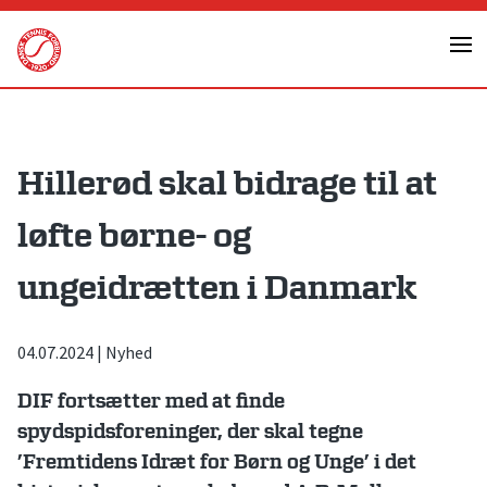
Skip
to
content
Hillerød skal bidrage til at
løfte børne- og
ungeidrætten i Danmark
04.07.2024
|
Nyhed
DIF fortsætter med at finde
spydspidsforeninger, der skal teg
ne
’Fremtidens Idræt for Børn og Unge’ i det