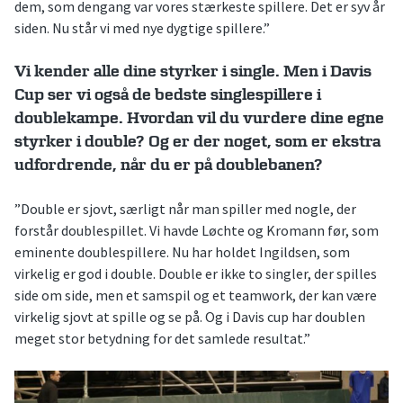
dem, som dengang var vores stærkeste spillere. Det er syv år
siden. Nu står vi med nye dygtige spillere.”
Vi kender alle dine styrker i single. Men i Davis
Cup ser vi også de bedste singlespillere i
doublekampe. Hvordan vil du vurdere dine egne
styrker i double? Og er der noget, som er ekstra
udfordrende, når du er på doublebanen?
”Double er sjovt, særligt når man spiller med nogle, der
forstår doublespillet. Vi havde Løchte og Kromann før, som
eminente doublespillere. Nu har holdet Ingildsen, som
virkelig er god i double. Double er ikke to singler, der spilles
side om side, men et samspil og et teamwork, der kan være
virkelig sjovt at spille og se på. Og i Davis cup har doublen
meget stor betydning for det samlede resultat.”