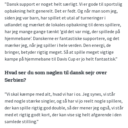
”Dansk support er noget helt særligt. Vi er gode til sportslig
opbakning helt generelt. Det er fedt. Og når man som jeg,
siden jeg var barn, har spillet et utal af turneringer i
udlandet og mærket de lokales opbakning til deres spillere,
har jeg mange gange tænkt ’gid det var mig, der spillede på
hjemmebane’. Danskerne er fantastiske supportere, og det
mærker jeg, når jeg spiller i hele verden. Den energi, de
bringer, betyder rigtig meget. Så at spille meget vigtige
kampe på hjemmebane til Davis Cup er jo helt fantastisk.”
Hvad ser du som nøglen til dansk sejr over
Serbien?
”Vi skal kæmpe med alt, hvad vi har i os. Jeg synes, vi står
med nogle stærke singler, og så har vi jo reelt nogle spillere,
der kan spille rigtig god double, så der mener jeg også, vi står
med et rigtig godt kort, der kan vise sig helt afgørende i den
samlede stilling.”