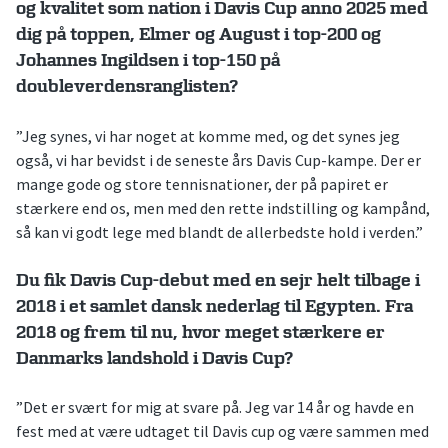
og kvalitet som nation i Davis Cup anno 2025 med
dig på toppen, Elmer og August i top-200 og
Johannes Ingildsen i top-150 på
doubleverdensranglisten?
”Jeg synes, vi har noget at komme med, og det synes jeg
også, vi har bevidst i de seneste års Davis Cup-kampe. Der er
mange gode og store tennisnationer, der på papiret er
stærkere end os, men med den rette indstilling og kampånd,
så kan vi godt lege med blandt de allerbedste hold i verden.”
Du fik Davis Cup-debut med en sejr helt tilbage i
2018 i et samlet dansk nederlag til Egypten. Fra
2018 og frem til nu, hvor meget stærkere er
Danmarks landshold i Davis Cup?
”Det er svært for mig at svare på. Jeg var 14 år og havde en
fest med at være udtaget til Davis cup og være sammen med