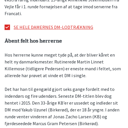
Vejle får i 1. runde fornøjelsen af at tage imod serverne fra
Francati.
SE HELE DAMERNES DM-LODTRÆKNING
Åbent felt hos herrerne
Hos herrerne kunne meget tyde på, at der bliver kåret en
helt ny danmarksmester. Rutinerede Martin Linnet
Killemose (tidligere Pedersen) er eneste mand i feltet, som
allerede har prøvet at vinde et DM i single.
Det har han til gengæld gjort seks gange fordelt med to
indendørs og fire udendørs. Seneste DM-titlen blev dog
hentet i 2015. Den 33-årige KB’er er ussedet og indleder sit
DM mod Yakub Uzunel (Birkerød), der er 18 år yngre. I anden
runde venter vinderen af Jonas Zacho Larsen (KB) og
fjerdeseedede Marcus Gram Petersen (Birkerød).