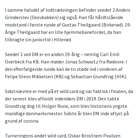
I samme halvdel af lodtrækningen befinder seedet 2 Anders
Grinderslev (Skovbakken) sig også. Han får hårdtslående
modstand i første runde af Gustav Theilgaard (Birkerød). 19-
årige Theilgaard har en lille hjemmebanefordel, da han
tilbragte sin juniortid i Hillerød.
Seedet 1 ved DM er en anden 19-årig – nemlig Carl Emil
Overbeck fra KB. Han møder Jonas Schwartz fra Rødovre. I
den efterfølgende runde kan de to støde ind i vinderen af
Felipe Stevn Mikkelsen (KB) og Sebastian Grundtvig (HIK).
Sidstnævnte er med på et wild card og var faktisk i finalen, da
der senest blev afholdt indendørs DM i 2019. Den tabte
Grundtvig dog til Holger Rune, som blev historiens yngste
mandlige danmarksmester. Sidste år blev DM inde aflyst på
grund af corona.
Turneringens andet wild card, Oskar Brostrøm Poulsen