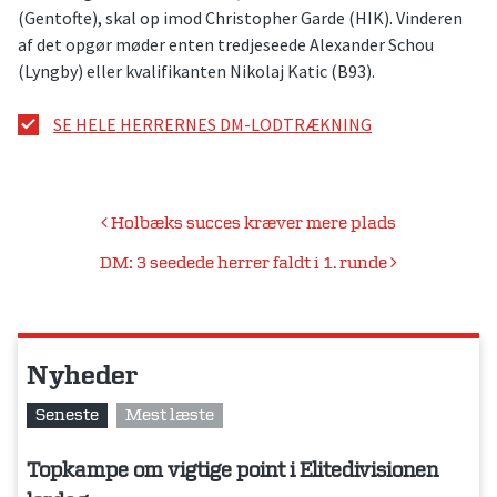
(Gentofte), skal op imod Christopher Garde (HIK). Vinderen
af det opgør møder enten tredjeseede Alexander Schou
(Lyngby) eller kvalifikanten Nikolaj Katic (B93).
SE HELE HERRERNES DM-LODTRÆKNING
Indlægsnavigation
Holbæks succes kræver mere plads
DM: 3 seedede herrer faldt i 1. runde
Nyheder
Seneste
Mest læste
Topkampe om vigtige point i Elitedivisionen