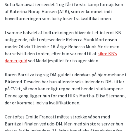
Sofia Samawati er seedet 1 og får i første kamp fornøjelsen
af Katerina Norup Hansen (ATK), som er kommet ind i
hovedturneringen som lucky loser fra kvalifikationen.
I samme halvdel af lodtrækningen bliver det et internt KB-
anliggende, når tredjeseedede Rebecca Munk Mortensen
møder Olivia Thiemke. 16-årige Rebecca Munk Mortensen
har selvtilliden i orden, efter hun var med til at
sikre KB’s
damer guld
ved Medaljespillet for to uger siden.
Karen Barritza tog sig DM-guldet udendørs på hjemmebane i
Birkerød. Desuden har hun allerede seks indendørs DM-titler
på CV’et, så man kan roligt regne med hende i slutkampene.
Denne gang ligger hun for mod HIK’s Martha-Elisa Stemann,
der er kommet ind via kvalifikationen.
Gentoftes Emilie Francati måtte strække våben mod
Barritza i finalen ved ude-DM. Men med sin store serv er hun
ekstra farlig indendørs. 15-årige Annelieke Steenhuisen fra