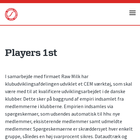
Skip
to
content
Players 1st
I samarbejde med firmaet Raw Milk har
klubudviklingsafdelingen udviklet et CEM værktøj, som skal
være med til at kvalificere udviklingsarbejdet i de danske
klubber. Dette sker på baggrund af empiri indsamlet fra
medlemmerne i klubberne. Empirien indsamles via
spørgeskemaer, som udsendes automatisk til hhv. nye
medlemmer, eksisterende medlemmer samt udmeldte
medlemmer. Spørgeskemaerne er skræddersyet hver enkelt
gruppe, således en høj svarprocent sikres. Dataudtræk og