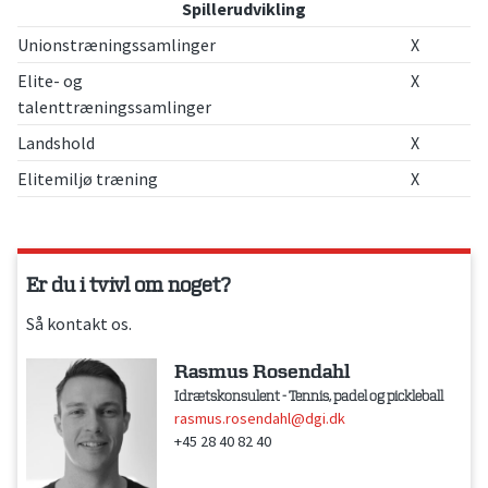
Spillerudvikling
Unionstræningssamlinger
X
Elite- og
X
talenttræningssamlinger
Landshold
X
Elitemiljø træning
X
Er du i tvivl om noget?
Så kontakt os.
Rasmus Rosendahl
Idrætskonsulent - Tennis, padel og pickleball
rasmus.rosendahl@dgi.dk
+45 28 40 82 40