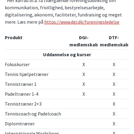
*Her kan du bl.a. få tværgående foreningsudvikling om
kommunikation, frivillighed, bestyrelsesarbejde,
digitalisering, økonomi, faciliteter, fundraising og meget
mere. Læs mere på
https://www.dgi.dk/foreningsledelse
Produkt
DGI-
DTF-
medlemskab
medlemskab
Uddannelse og kurser
Fokuskurser
X
X
Tennis hjælpetræner
X
X
Tennistræner 1
X
X
Padeltræner 1-4
X
X
Tennistræner 2+3
X
Tenniscoach og Padelcoach
X
Diplomtræner
X
Internationale Workshops
X