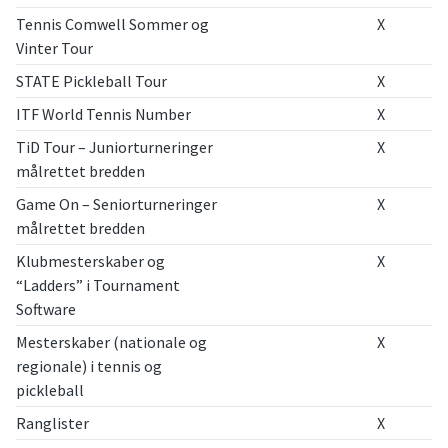
Tennis Comwell Sommer og
X
Vinter Tour
STATE Pickleball Tour
X
ITF World Tennis Number
X
TiD Tour – Juniorturneringer
X
målrettet bredden
Game On – Seniorturneringer
X
målrettet bredden
Klubmesterskaber og
X
“Ladders” i Tournament
Software
Mesterskaber (nationale og
X
regionale) i tennis og
pickleball
Ranglister
X