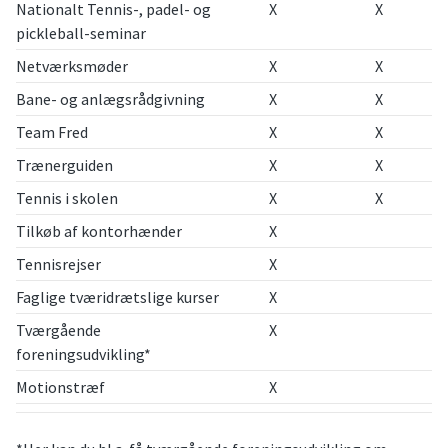
Nationalt Tennis-, padel- og
X
X
pickleball-seminar
Netværksmøder
X
X
Bane- og anlægsrådgivning
X
X
Team Fred
X
X
Trænerguiden
X
X
Tennis i skolen
X
X
Tilkøb af kontorhænder
X
Tennisrejser
X
Faglige tværidrætslige kurser
X
Tværgående
X
foreningsudvikling*
Motionstræf
X