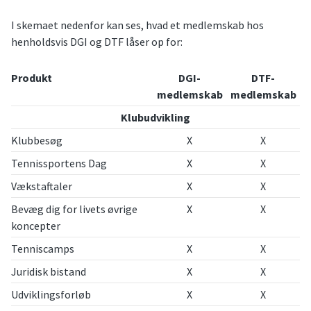
I skemaet nedenfor kan ses, hvad et medlemskab hos
henholdsvis DGI og DTF låser op for:
Produkt
DGI-
DTF-
medlemskab
medlemskab
Klubudvikling
Klubbesøg
X
X
Tennissportens Dag
X
X
Vækstaftaler
X
X
Bevæg dig for livets øvrige
X
X
koncepter
Tenniscamps
X
X
Juridisk bistand
X
X
Udviklingsforløb
X
X