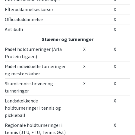
Efteruddannelseskurser
X
Officialuddannelse
X
Antibulli
X
Stævner og turneringer
Padel holdturneringer (Arla
X
X
Protein Ligaen)
Padel individuelle turneringer
X
X
og mesterskaber
Skumtennisstævner og -
X
X
turneringer
Landsdækkende
X
holdturneringer i tennis og
pickleball
Regionale holdturneringer i
X
tennis (JTU, FTU, Tennis Øst)