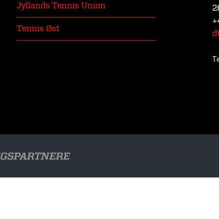
Jyllands Tennis Union
2
+
Tennis Øst
d
T