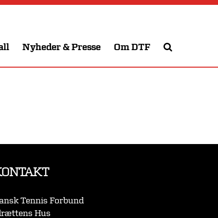
all
Nyheder & Presse
Om DTF
KONTAKT
ansk Tennis Forbund
drættens Hus