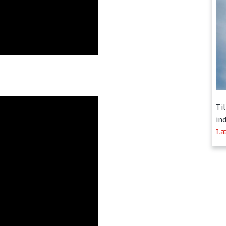
Ti
in
Læ