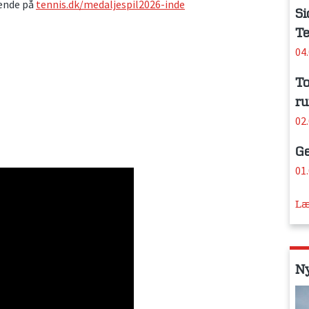
bende på
tennis.dk/medaljespil2026-inde
Si
Te
04
To
ru
02
Ge
01
Læ
N