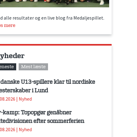
d alle resultater og en live blog fra Medaljespillet.
s mere
yheder
eneste
Mest læste
 danske U13-spillere klar til nordiske
sterskaber i Lund
.08.2026
|
Nyhed
-kamp: Topopgør genåbner
itedivisionen efter sommerferien
.08.2026
|
Nyhed