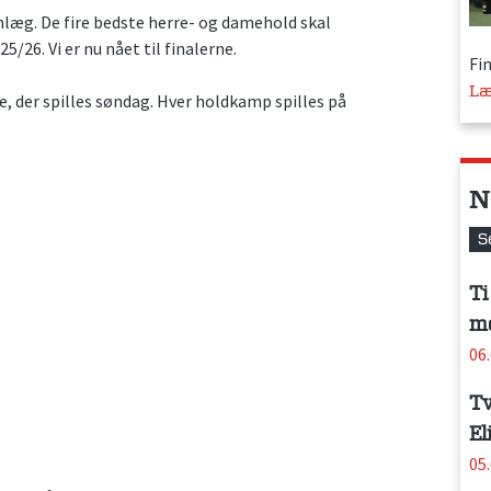
læg. De fire bedste herre- og damehold skal
6. Vi er nu nået til finalerne.
Fin
Læ
ne, der spilles søndag. Hver holdkamp spilles på
N
S
Ti
me
06
Tv
El
05