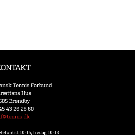
KONTAKT
ansk Tennis Forbund
drættens Hus
605 Brøndby
45 43 26 26 60
tf@tennis.dk
elefontid:
10-15, fredag 10-13