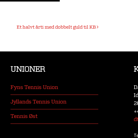
Et halvt årti med dobbelt guld til KB
UNIONER
Fyns Tennis Union
D
I
Jyllands Tennis Union
2
+
Tennis Øst
d
T