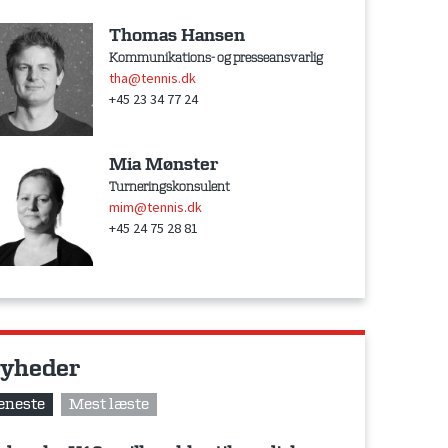
Thomas Hansen
Kommunikations- og presseansvarlig
tha@tennis.dk
+45 23 34 77 24
Mia Mønster
Turneringskonsulent
mim@tennis.dk
+45 24 75 28 81
yheder
eneste
Mest læste