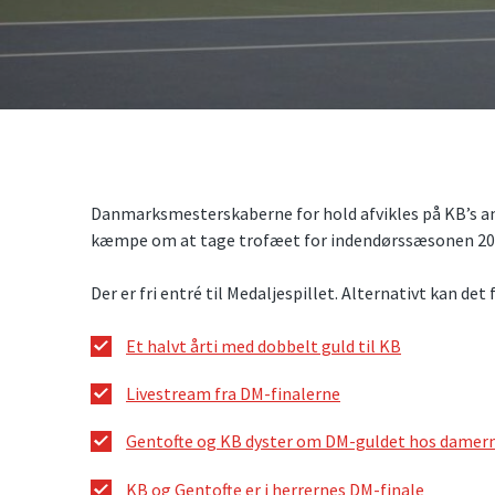
Danmarksmesterskaberne for hold afvikles på KB’s an
kæmpe om at tage trofæet for indendørssæsonen 20
Der er fri entré til Medaljespillet. Alternativt kan det
Et halvt årti med dobbelt guld til KB
Livestream fra DM-finalerne
Gentofte og KB dyster om DM-guldet hos damer
KB og Gentofte er i herrernes DM-finale