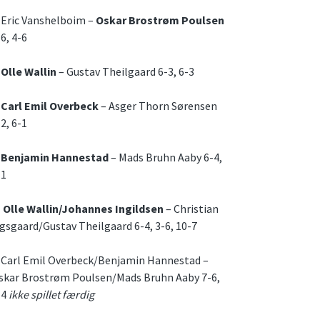
. Eric Vanshelboim –
Oskar Brostrøm Poulsen
6, 4-6
.
Olle Wallin
– Gustav Theilgaard 6-3, 6-3
.
Carl Emil Overbeck
– Asger Thorn Sørensen
2, 6-1
.
Benjamin Hannestad
– Mads Bruhn Aaby 6-4,
-1
.
Olle Wallin/Johannes Ingildsen
– Christian
igsgaard/Gustav Theilgaard 6-4, 3-6, 10-7
. Carl Emil Overbeck/Benjamin Hannestad –
skar Brostrøm Poulsen/Mads Bruhn Aaby 7-6,
-4
ikke spillet færdig