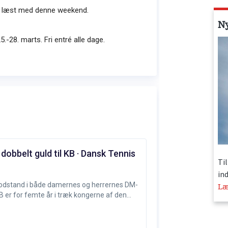
N
Ti
in
Læ