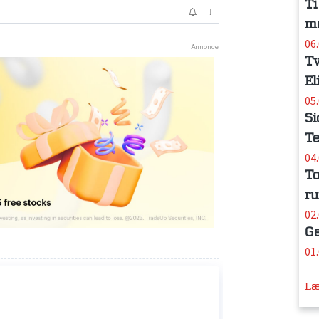
Ti
me
06
Tv
El
05
Si
Te
04
To
ru
02
Ge
01
Læ