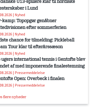
 danske U13-spillere klar til nordiske
sterskaber i Lund
.08.2026
|
Nyhed
-kamp: Topopgør genåbner
itedivisionen efter sommerferien
.08.2026
|
Nyhed
dste chance for tilmelding: Pickleball
am Tour klar til efterårssæson
.08.2026
|
Nyhed
 ugers international tennis i Gentofte blev
ndet af med imponerende finalestemning
.08.2026
|
Pressemeddelelse
ntofte Open: Overbeck i finalen
.08.2026
|
Pressemeddelelse
s flere nyheder