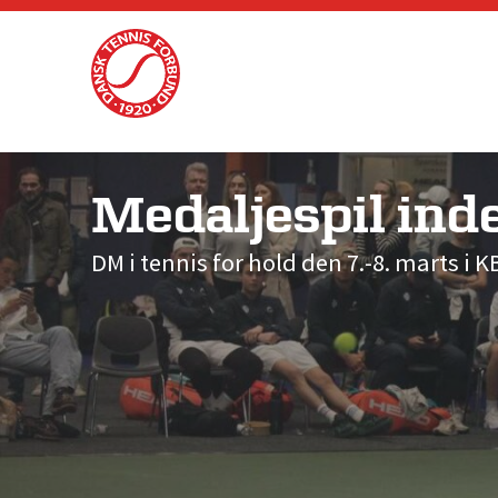
Skip
to
content
Medaljespil ind
DM i tennis for hold den 7.-8. marts i K