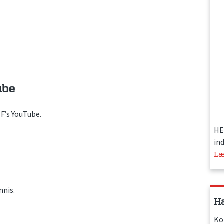
ube
F’s YouTube.
HE
ind
Læ
nnis.
Ha
Ko