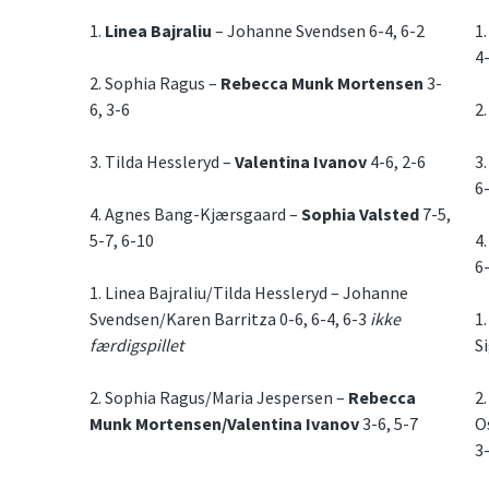
1.
Linea Bajraliu
– Johanne Svendsen 6-4, 6-2
1
4-
2. Sophia Ragus –
Rebecca Munk Mortensen
3-
6, 3-6
2
3. Tilda Hessleryd –
Valentina Ivanov
4-6, 2-6
3
6-
4. Agnes Bang-Kjærsgaard –
Sophia Valsted
7-5,
5-7, 6-10
4
6
1. Linea Bajraliu/Tilda Hessleryd – Johanne
Svendsen/Karen Barritza 0-6, 6-4, 6-3
ikke
1
færdigspillet
S
2. Sophia Ragus/Maria Jespersen –
Rebecca
2
Munk Mortensen/Valentina Ivanov
3-6, 5-7
O
3