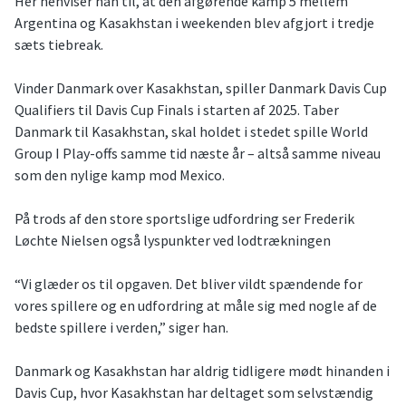
Her henviser han til, at den afgørende kamp 5 mellem
Argentina og Kasakhstan i weekenden blev afgjort i tredje
sæts tiebreak.
Vinder Danmark over Kasakhstan, spiller Danmark Davis Cup
Qualifiers til Davis Cup Finals i starten af 2025. Taber
Danmark til Kasakhstan, skal holdet i stedet spille World
Group I Play-offs samme tid næste år – altså samme niveau
som den nylige kamp mod Mexico.
På trods af den store sportslige udfordring ser Frederik
Løchte Nielsen også lyspunkter ved lodtrækningen
“Vi glæder os til opgaven. Det bliver vildt spændende for
vores spillere og en udfordring at måle sig med nogle af de
bedste spillere i verden,” siger han.
Danmark og Kasakhstan har aldrig tidligere mødt hinanden i
Davis Cup, hvor Kasakhstan har deltaget som selvstændig