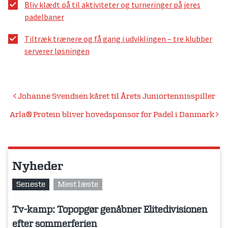
Bliv klædt på til aktiviteter og turneringer på jeres
padelbaner
Tiltræk trænere og få gang i udviklingen – tre klubber
serverer løsningen
Indlægsnavigation
Johanne Svendsen kåret til Årets Juniortennisspiller
Arla® Protein bliver hovedsponsor for Padel i Danmark
Nyheder
Seneste
Mest læste
Tv-kamp: Topopgør genåbner Elitedivisionen
efter sommerferien