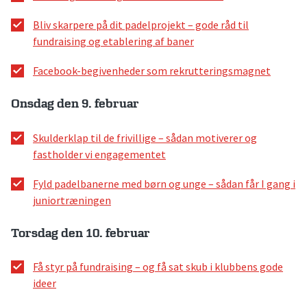
Bliv skarpere på dit padelprojekt – gode råd til
fundraising og etablering af baner
Facebook-begivenheder som rekrutteringsmagnet
Onsdag den 9. februar
Skulderklap til de frivillige – sådan motiverer og
fastholder vi engagementet
Fyld padelbanerne med børn og unge – sådan får I gang i
juniortræningen
Torsdag den 10. februar
Få styr på fundraising – og få sat skub i klubbens gode
ideer