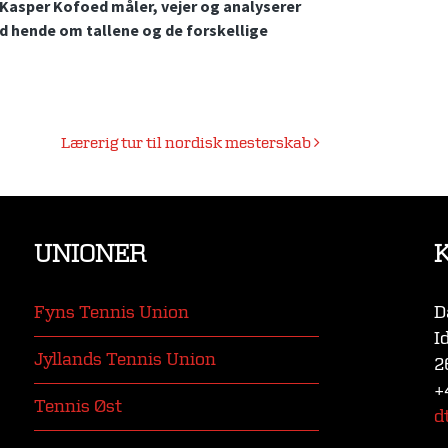
 Kasper Kofoed måler, vejer og analyserer
d hende om tallene og de forskellige
Lærerig tur til nordisk mesterskab
UNIONER
Fyns Tennis Union
D
I
Jyllands Tennis Union
2
+
Tennis Øst
d