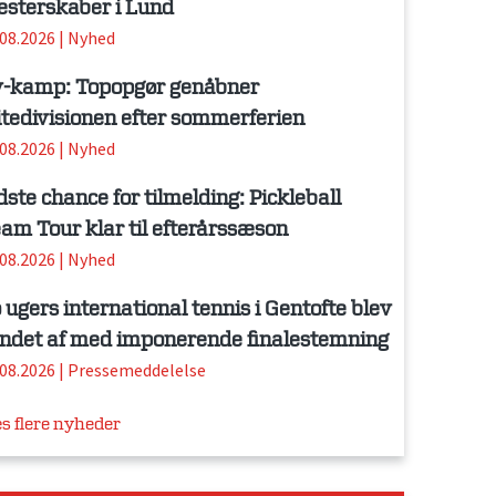
sterskaber i Lund
.08.2026
|
Nyhed
-kamp: Topopgør genåbner
itedivisionen efter sommerferien
.08.2026
|
Nyhed
dste chance for tilmelding: Pickleball
am Tour klar til efterårssæson
.08.2026
|
Nyhed
 ugers international tennis i Gentofte blev
ndet af med imponerende finalestemning
.08.2026
|
Pressemeddelelse
s flere nyheder