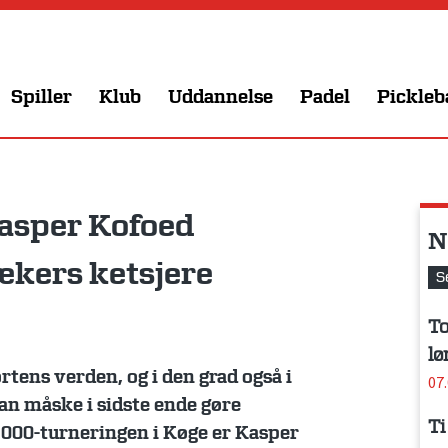
Spiller
Klub
Uddannelse
Padel
Pickleb
asper Kofoed
N
ækers ketsjere
S
To
lø
ortens verden, og i den grad også i
07
n måske i sidste ende gøre
Ti
25.000-turneringen i Køge er Kasper