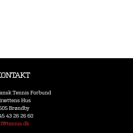
KONTAKT
ansk Tennis Forbund
drættens Hus
605 Brøndby
45 43 26 26 60
tf@tennis.dk