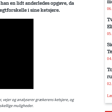
me
 han en lidt anderledes opgave, da
06
tforskelle i sine ketsjere.
Tv
El
05
Si
Te
04
To
ru
02
Læ
 vejer og analyserer grækerens ketsjere, og
skellige muligheder.