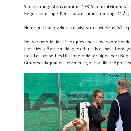
Verdensranglistens nummer 173, Valentini Grammati
Køge i denne uge. Den største dameturnering i 11 år 
Hele ugen har grækeren udvist stort overskud. Både p
Det var nemlig lidt af en oplevelse at overvære hende ta
pige sidst på eftermiddagen efter selv at have færdig
tid til et par selfies til stor glæde for pigen her i Kø
Grammatikopoulou selv mente, at hun ikke så godt nok