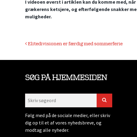
I videoen øverst i artiklen kan du komme med, når
grækerens ketsjere, og efterfølgende snakker me
muligheder.
Indlægsnavigation
Elitedivisionen er færdig med sommerferie
SØG PÅ HJEMMESIDEN
Følg med på de sociale medier, eller skriv
dig op til et af vores nyhedsbreve, og
modtag alle nyheder.