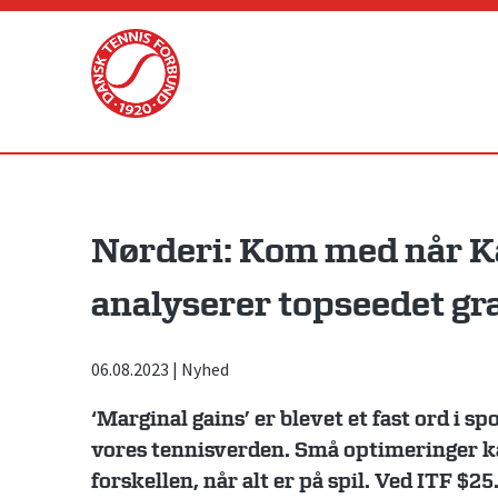
Skip
to
content
Nørderi: Kom med når K
analyserer topseedet gr
06.08.2023
|
Nyhed
‘Marginal gains’ er blevet et fast ord i sp
vores tennisverden. Små optimeringer ka
forskellen, når alt er på spil. Ved ITF $