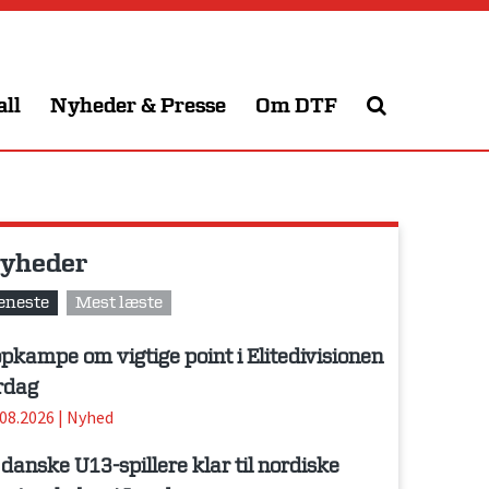
all
Nyheder & Presse
Om DTF
yheder
eneste
Mest læste
pkampe om vigtige point i Elitedivisionen
rdag
.08.2026
|
Nyhed
 danske U13-spillere klar til nordiske