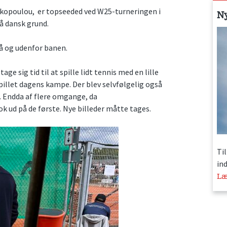
kopoulou, er topseeded ved W25-turneringen i
N
på dansk grund.
å og udenfor banen.
ge sig tid til at spille lidt tennis med en lille
spillet dagens kampe. Der blev selvfølgelig også
ge. Endda af flere omgange, da
 ud på de første. Nye billeder måtte tages.
Ti
in
Læ