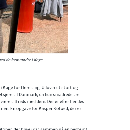
 med de fremmødte i Køge.
Køge for flere ting. Udover et stort og
tsjere til Danmark, da hun smadrede tre i
være tilfreds med dem. Der er efter hendes
men. En opgave for Kasper Kofoed, der er
ulfiber, der bliver sat sammen på en bestemt