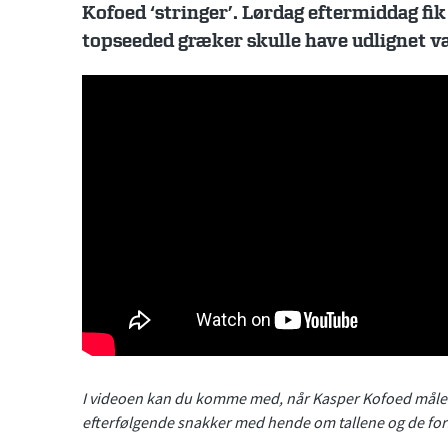
Kofoed ‘stringer’. Lørdag eftermiddag fik
topseeded græker skulle have udlignet væg
I videoen kan du komme med, når Kasper Kofoed måler,
efterfølgende snakker med hende om tallene og de for