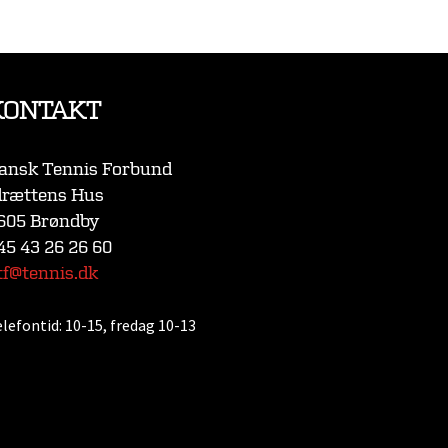
KONTAKT
ansk Tennis Forbund
drættens Hus
605 Brøndby
45 43 26 26 60
tf@tennis.dk
elefontid:
10-15, fredag 10-13