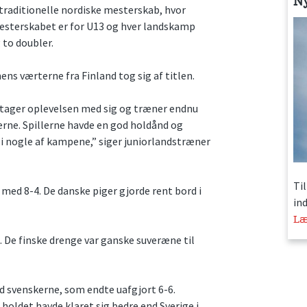
N
raditionelle nordiske mesterskab, hvor
Mesterskabet er for U13 og hver landskamp
 to doubler.
s værterne fra Finland tog sig af titlen.
ne tager oplevelsen med sig og træner endnu
rne. Spillerne havde en god holdånd og
g i nogle af kampene,” siger juniorlandstræner
Ti
ed 8-4. De danske piger gjorde rent bord i
in
Læ
. De finske drenge var ganske suveræne til
 svenskerne, som endte uafgjort 6-6.
oldet havde klaret sig bedre end Sverige i