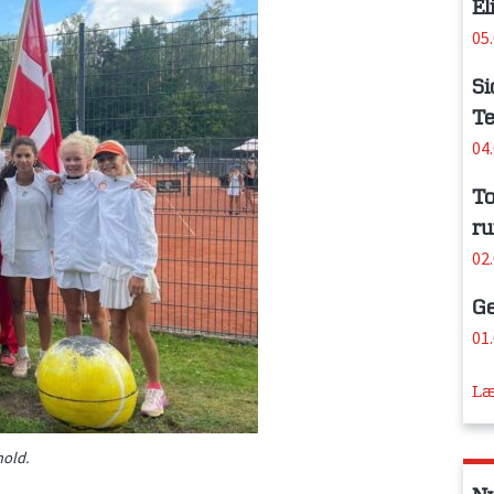
El
05
Si
Te
04
To
ru
02
Ge
01
Læ
hold.