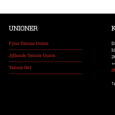
UNIONER
Fyns Tennis Union
D
I
Jyllands Tennis Union
2
+
Tennis Øst
d
T