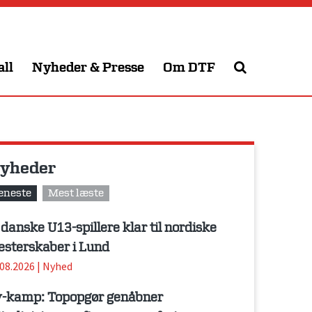
all
Nyheder & Presse
Om DTF
yheder
eneste
Mest læste
 danske U13-spillere klar til nordiske
sterskaber i Lund
.08.2026
|
Nyhed
-kamp: Topopgør genåbner