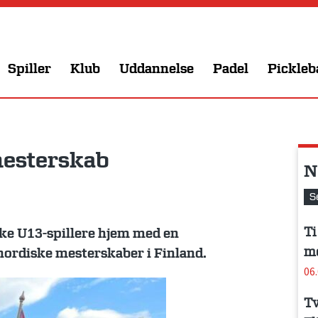
Spiller
Klub
Uddannelse
Padel
Pickleb
 mesterskab
N
S
Ti
ke U13-spillere hjem med en
me
 nordiske mesterskaber i Finland.
06
Tv