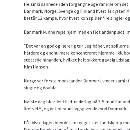
Helsinki dannede i den forgangne uge ramme om det t
Danmark, Norge, Sverige og Finland hvert år dyster. 
består 12 kampe, hvor hvert køn spiller fire singler og
Danmark kunne rejse hjem med en flot andenplads, men
”Det var en god og lærerig tur. Jeg håber, at spiller
hårdere og endnu mere koncentreret hjemme i klubbe
støttede hinanden, hvilket helt sikkert gav sig udsla
Kim Hansen.
Norge var første modstander. Danmark vinder samlet m
single og double.
Næste dag blev det til et nederlag på 7-5 mod Finland
årets NM, og det blev udslagsgivende mod Danmark.
På sidstedagen blev det en meget tæt landskamp mod
Danmark ender dog på mesterskabets andenplads, da h