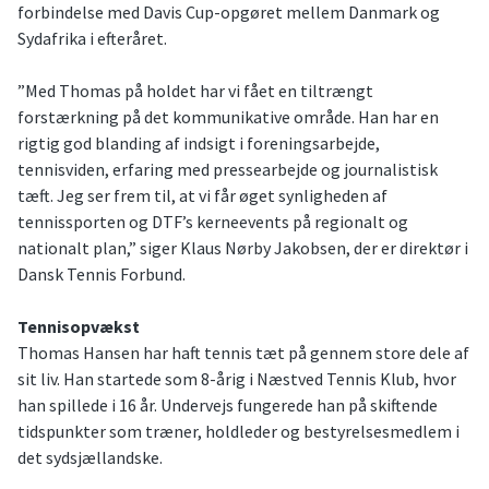
forbindelse med Davis Cup-opgøret mellem Danmark og
Sydafrika i efteråret.
”Med Thomas på holdet har vi fået en tiltrængt
forstærkning på det kommunikative område. Han har en
rigtig god blanding af indsigt i foreningsarbejde,
tennisviden, erfaring med pressearbejde og journalistisk
tæft. Jeg ser frem til, at vi får øget synligheden af
tennissporten og DTF’s kerneevents på regionalt og
nationalt plan,” siger Klaus Nørby Jakobsen, der er direktør i
Dansk Tennis Forbund.
Tennisopvækst
Thomas Hansen har haft tennis tæt på gennem store dele af
sit liv. Han startede som 8-årig i Næstved Tennis Klub, hvor
han spillede i 16 år. Undervejs fungerede han på skiftende
tidspunkter som træner, holdleder og bestyrelsesmedlem i
det sydsjællandske.