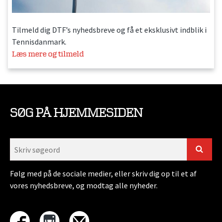
Tilmeld dig DTF’s nyhedsbreve og få et eksklusivt indblik i
Tennisdanmark.
Læs mere og tilmeld
SØG PÅ HJEMMESIDEN
Følg med på de sociale medier, eller skriv dig op til et af
vores nyhedsbreve, og modtag alle nyheder.