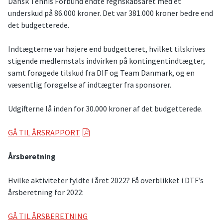
Dansk Tennis Forbund endte regnskabsåret med et
underskud på 86.000 kroner. Det var 381.000 kroner bedre end
det budgetterede.
Indtægterne var højere end budgetteret, hvilket tilskrives
stigende medlemstals indvirken på kontingentindtægter,
samt forøgede tilskud fra DIF og Team Danmark, og en
væsentlig forøgelse af indtægter fra sponsorer.
Udgifterne lå inden for 30.000 kroner af det budgetterede.
GÅ TIL ÅRSRAPPORT
Årsberetning
Hvilke aktiviteter fyldte i året 2022? Få overblikket i DTF’s
årsberetning for 2022:
GÅ TIL ÅRSBERETNING