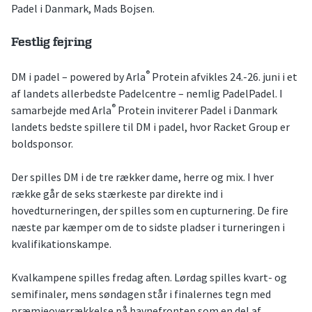
Padel i Danmark, Mads Bojsen.
Festlig fejring
®
DM i padel – powered by Arla
Protein afvikles 24.-26. juni i et
af landets allerbedste Padelcentre – nemlig PadelPadel. I
®
samarbejde med Arla
Protein inviterer Padel i Danmark
landets bedste spillere til DM i padel, hvor Racket Group er
boldsponsor.
Der spilles DM i de tre rækker dame, herre og mix. I hver
række går de seks stærkeste par direkte ind i
hovedturneringen, der spilles som en cupturnering. De fire
næste par kæmper om de to sidste pladser i turneringen i
kvalifikationskampe.
Kvalkampene spilles fredag aften. Lørdag spilles kvart- og
semifinaler, mens søndagen står i finalernes tegn med
præmieoverrækkelse på havnefronten som en del af