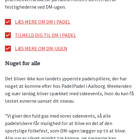
festlighederne ved DM-ugen.
LÆS MERE OM DM I PADEL
TILMELD DIG TIL DM I PADEL
LÆS MERE OM DM-UGEN
Noget for alle
Det bliver ikke kun landets ypperste padelspillere, der har
noget at komme efter hos PadelPadel i Aalborg. Weekenden
og især lørdag bliver spækket med sideevents, hvor du kan få
testet evnerne uanset dit niveau.
”Vi giver den fuld gas med vores sideevents, så alle
padelelskere får mulighed for at blive en del af den
sportslige folkefest, som DM-ugen lægger op til at blive.
Alle par er sikret mindst tre kampe, og pauserne kan