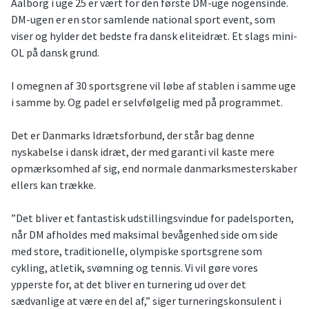
Aalborg i uge 25 er vært for den første DM-uge nogensinde.
DM-ugen er en stor samlende national sport event, som
viser og hylder det bedste fra dansk eliteidræt. Et slags mini-
OL på dansk grund.
I omegnen af 30 sportsgrene vil løbe af stablen i samme uge
i samme by. Og padel er selvfølgelig med på programmet.
Det er Danmarks Idrætsforbund, der står bag denne
nyskabelse i dansk idræt, der med garanti vil kaste mere
opmærksomhed af sig, end normale danmarksmesterskaber
ellers kan trække.
”Det bliver et fantastisk udstillingsvindue for padelsporten,
når DM afholdes med maksimal bevågenhed side om side
med store, traditionelle, olympiske sportsgrene som
cykling, atletik, svømning og tennis. Vi vil gøre vores
ypperste for, at det bliver en turnering ud over det
sædvanlige at være en del af,” siger turneringskonsulent i