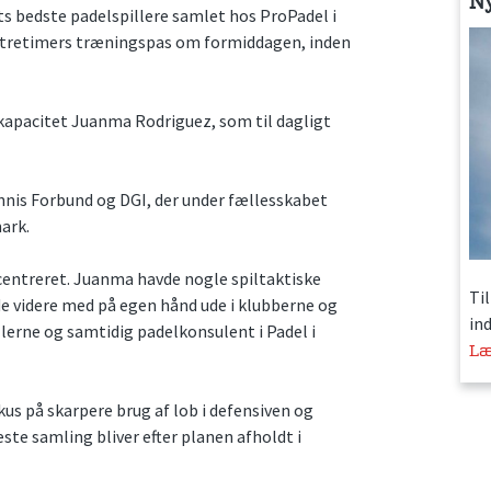
N
ts bedste padelspillere samlet hos ProPadel i
t tretimers træningspas om formiddagen, inden
kapacitet Juanma Rodriguez, som til dagligt
nis Forbund og DGI, der under fællesskabet
ark.
centreret. Juanma havde nogle spiltaktiske
Ti
 videre med på egen hånd ude i klubberne og
in
illerne og samtidig padelkonsulent i Padel i
Læ
kus på skarpere brug af lob i defensiven og
te samling bliver efter planen afholdt i