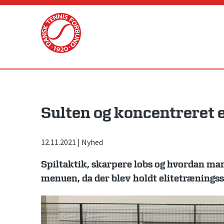
Skip
to
content
Sulten og koncentreret 
12.11.2021
|
Nyhed
Spiltaktik, skarpere lobs og hvordan man
menuen, da der blev holdt elitetræningss