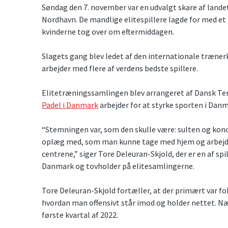
Søndag den 7. november var en udvalgt skare af lande
Nordhavn. De mandlige elitespillere lagde for med e
kvinderne tog over om eftermiddagen.
Slagets gang blev ledet af den internationale træner
arbejder med flere af verdens bedste spillere.
Elitetræningssamlingen blev arrangeret af Dansk Ten
Padel i Danmark
arbejder for at styrke sporten i Danm
“Stemningen var, som den skulle være: sulten og kon
oplæg med, som man kunne tage med hjem og arbejde
centrene,” siger Tore Deleuran-Skjold, der er en af sp
Danmark og tovholder på elitesamlingerne.
Tore Deleuran-Skjold fortæller, at der primært var fo
hvordan man offensivt står imod og holder nettet. Næs
første kvartal af 2022.