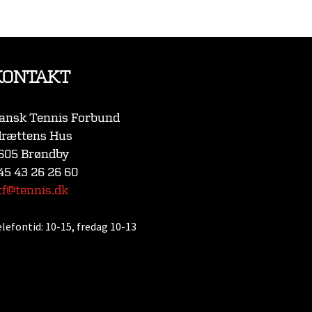
KONTAKT
ansk Tennis Forbund
drættens Hus
605 Brøndby
45 43 26 26 60
tf@tennis.dk
elefontid:
10-15, fredag 10-13