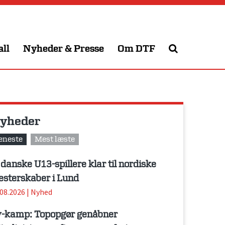
all
Nyheder & Presse
Om DTF
yheder
eneste
Mest læste
 danske U13-spillere klar til nordiske
sterskaber i Lund
.08.2026
|
Nyhed
-kamp: Topopgør genåbner