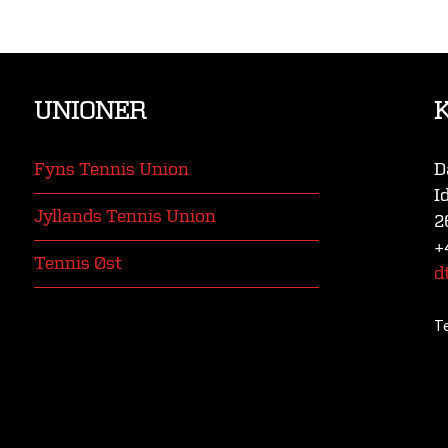
UNIONER
Fyns Tennis Union
D
I
Jyllands Tennis Union
2
+
Tennis Øst
d
T