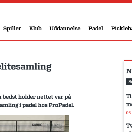
Spiller
Klub
Uddannelse
Padel
Pickleb
elitesamling
N
S
Ti
 bedst holder nettet var på
me
amling i padel hos ProPadel.
06
Tv