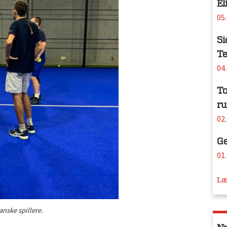
El
05
Si
Te
04
To
ru
02
Ge
01
Læ
anske spillere.