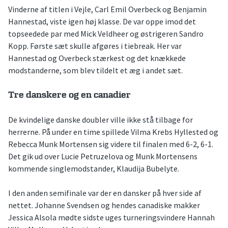
Vinderne af titlen i Vejle, Carl Emil Overbeck og Benjamin
Hannestad, viste igen høj klasse. De var oppe imod det
topseedede par med Mick Veldheer og østrigeren Sandro
Kopp. Første sæt skulle afgøres i tiebreak. Her var
Hannestad og Overbeck stærkest og det knækkede
modstanderne, som blev tildelt et æg i andet sæt.
Tre danskere og en canadier
De kvindelige danske doubler ville ikke stå tilbage for
herrerne. På under en time spillede Vilma Krebs Hyllested og
Rebecca Munk Mortensen sig videre til finalen med 6-2, 6-1.
Det gik ud over Lucie Petruzelova og Munk Mortensens
kommende singlemodstander, Klaudija Bubelyte.
I den anden semifinale var der en dansker på hver side af
nettet. Johanne Svendsen og hendes canadiske makker
Jessica Alsola mødte sidste uges turneringsvindere Hannah