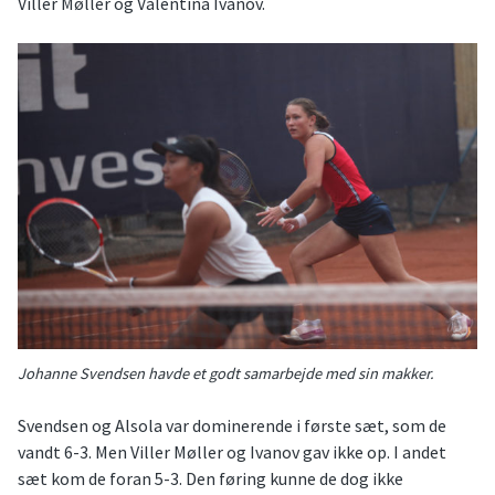
Viller Møller og Valentina Ivanov.
Johanne Svendsen havde et godt samarbejde med sin makker.
Svendsen og Alsola var dominerende i første sæt, som de
vandt 6-3. Men Viller Møller og Ivanov gav ikke op. I andet
sæt kom de foran 5-3. Den føring kunne de dog ikke