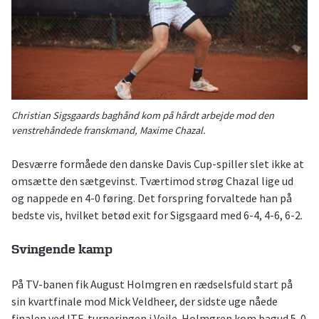
Christian Sigsgaards baghånd kom på hårdt arbejde mod den
venstrehåndede franskmand, Maxime Chazal.
Desværre formåede den danske Davis Cup-spiller slet ikke at
omsætte den sætgevinst. Tværtimod strøg Chazal lige ud
og nappede en 4-0 føring. Det forspring forvaltede han på
bedste vis, hvilket betød exit for Sigsgaard med 6-4, 4-6, 6-2.
Svingende kamp
På TV-banen fik August Holmgren en rædselsfuld start på
sin kvartfinale mod Mick Veldheer, der sidste uge nåede
finalen ved ITF-turneringen i Vejle. Holmgren kom bagud 5-0