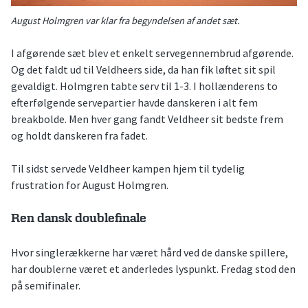
August Holmgren var klar fra begyndelsen af andet sæt.
I afgørende sæt blev et enkelt servegennembrud afgørende.
Og det faldt ud til Veldheers side, da han fik løftet sit spil
gevaldigt. Holmgren tabte serv til 1-3. I hollænderens to
efterfølgende servepartier havde danskeren i alt fem
breakbolde. Men hver gang fandt Veldheer sit bedste frem
og holdt danskeren fra fadet.
Til sidst servede Veldheer kampen hjem til tydelig
frustration for August Holmgren.
Ren dansk doublefinale
Hvor singlerækkerne har været hård ved de danske spillere,
har doublerne været et anderledes lyspunkt. Fredag stod den
på semifinaler.