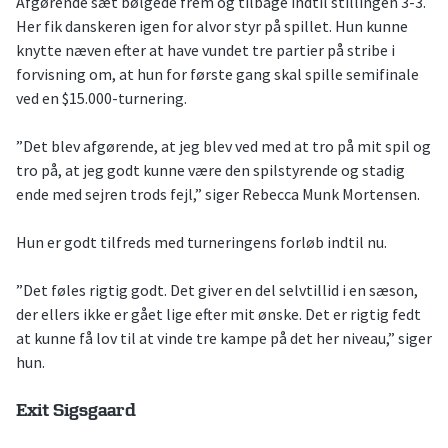
Afgørende sæt bølgede frem og tilbage indtil stillingen 3-3.
Her fik danskeren igen for alvor styr på spillet. Hun kunne
knytte næven efter at have vundet tre partier på stribe i
forvisning om, at hun for første gang skal spille semifinale
ved en $15.000-turnering.
”Det blev afgørende, at jeg blev ved med at tro på mit spil og
tro på, at jeg godt kunne være den spilstyrende og stadig
ende med sejren trods fejl,” siger Rebecca Munk Mortensen.
Hun er godt tilfreds med turneringens forløb indtil nu.
”Det føles rigtig godt. Det giver en del selvtillid i en sæson,
der ellers ikke er gået lige efter mit ønske. Det er rigtig fedt
at kunne få lov til at vinde tre kampe på det her niveau,” siger
hun.
Exit Sigsgaard