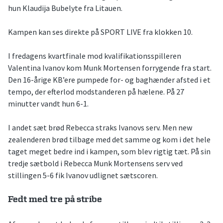
hun Klaudija Bubelyte fra Litauen.
Kampen kan ses direkte på SPORT LIVE fra klokken 10.
I fredagens kvartfinale mod kvalifikationsspilleren
Valentina Ivanov kom Munk Mortensen forrygende fra start.
Den 16-årige KB’ere pumpede for- og baghænder afsted i et
tempo, der efterlod modstanderen på hælene. På 27
minutter vandt hun 6-1.
I andet sæt brød Rebecca straks Ivanovs serv. Men new
zealenderen brød tilbage med det samme og kom i det hele
taget meget bedre ind i kampen, som blev rigtig tæt. På sin
tredje sætbold i Rebecca Munk Mortensens serv ved
stillingen 5-6 fik Ivanov udlignet sætscoren.
Fedt med tre på stribe