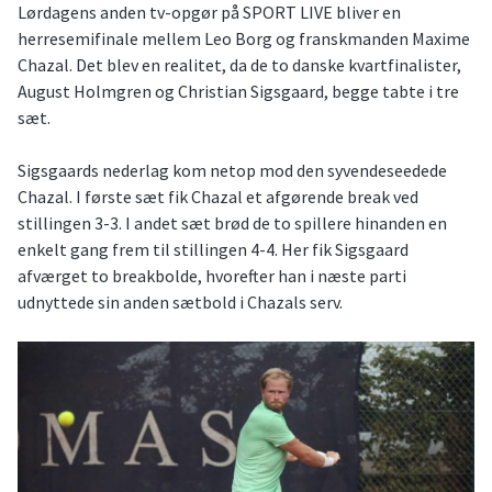
Lørdagens anden tv-opgør på SPORT LIVE bliver en
herresemifinale mellem Leo Borg og franskmanden Maxime
Chazal. Det blev en realitet, da de to danske kvartfinalister,
August Holmgren og Christian Sigsgaard, begge tabte i tre
sæt.
Sigsgaards nederlag kom netop mod den syvendeseedede
Chazal. I første sæt fik Chazal et afgørende break ved
stillingen 3-3. I andet sæt brød de to spillere hinanden en
enkelt gang frem til stillingen 4-4. Her fik Sigsgaard
afværget to breakbolde, hvorefter han i næste parti
udnyttede sin anden sætbold i Chazals serv.