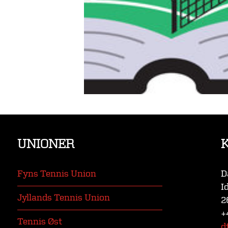
UNIONER
Fyns Tennis Union
D
I
Jyllands Tennis Union
2
+
Tennis Øst
d