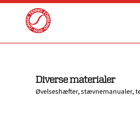
Skip
to
content
Diverse materialer
Øvelseshæfter, stævnemanualer, t