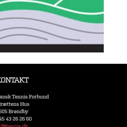
KONTAKT
ansk Tennis Forbund
drættens Hus
605 Brøndby
45 43 26 26 60
tf@tennis.dk