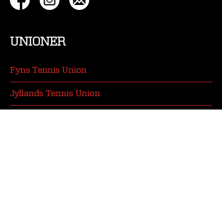
UNIONER
Fyns Tennis Union
Jyllands Tennis Union
Tennis Øst
KONTAKT
Dansk Tennis Forbund
Idrættens Hus
2605 Brøndby