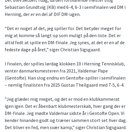
Det blev aktuelt i dag, da den forsvarende mester slog
Sebastian Grundtvig (KB) med 6-4, 6-3 i semifinalen ved DM i
Herning, der er en del af DIF DM-ugen.
“Det er noget af det, jeg spiller for. Det betyder meget for
mig at komme så langt op som muligt på den liste. Det er
altid fedt at spille en DM-finale. Jeg synes, at det er en af de
fedeste dage på året,” siger Christian Sigsgaard.
I finalen, der spilles lørdag klokken 10 i Herning Tennisklub,
venter danmarksmesteren fra 2021, Valdemar Pape
(Gentofte). Han slog endnu en Gentofte-spiller i semifinalen
– nemlig finalisten fra 2025 Gustav Theilgaard med 7-5, 6-4.
”Jeg glæder mig meget, og det er mod en klubkammerat
igen igen. Det er åbenbart klubmesterskab, hver gang der er
DM-finale. Jeg mødte Valdemar sidste år i Gentofte Open. Vi
kender hinanden godt og træner sammen stort set hver dag.
Det bliver en fed, men svær kamp,” siger Christian Sigsgaard.