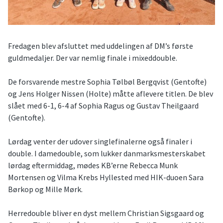
Fredagen blev afsluttet med uddelingen af DM’s første
guldmedaljer. Der var nemlig finale i mixeddouble.
De forsvarende mestre Sophia Tølbøl Bergqvist (Gentofte)
og Jens Holger Nissen (Holte) måtte aflevere titlen. De blev
slået med 6-1, 6-4 af Sophia Ragus og Gustav Theilgaard
(Gentofte).
Lørdag venter der udover singlefinalerne også finaler i
double. I damedouble, som lukker danmarksmesterskabet
lørdag eftermiddag, mødes KB’erne Rebecca Munk
Mortensen og Vilma Krebs Hyllested med HIK-duoen Sara
Børkop og Mille Mørk.
Herredouble bliver en dyst mellem Christian Sigsgaard og