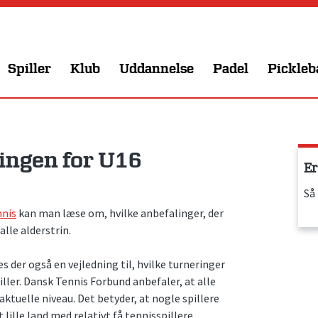
Spiller
Klub
Uddannelse
Padel
Pickleb
lingen for U16
Er
Så
nnis
kan man læse om, hvilke anbefalinger, der
lle alderstrin.
s der også en vejledning til, hvilke turneringer
piller. Dansk Tennis Forbund anbefaler, at alle
aktuelle niveau. Det betyder, at nogle spillere
ille land med relativt få tennisspillere.