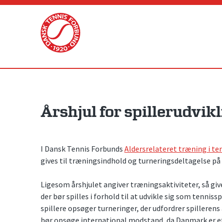
Skip
to
content
Årshjul for spillerudvik
I Dansk Tennis Forbunds
Aldersrelateret træning i te
gives til træningsindhold og turneringsdeltagelse på a
Ligesom årshjulet angiver træningsaktiviteter, så give
der bør spilles i forhold til at udvikle sig som tenniss
spillere opsøger turneringer, der udfordrer spillerens 
bør opsøge international modstand, da Danmark er et l