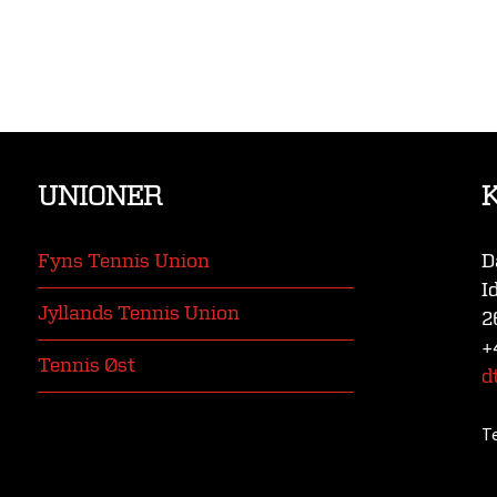
UNIONER
Fyns Tennis Union
D
I
Jyllands Tennis Union
2
+
Tennis Øst
d
T