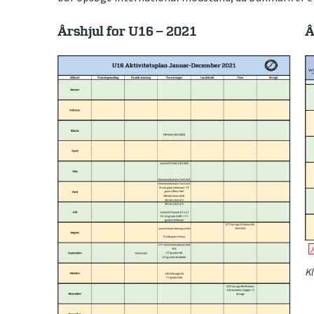
Årshjul for U16 – 2021
Å
Kl