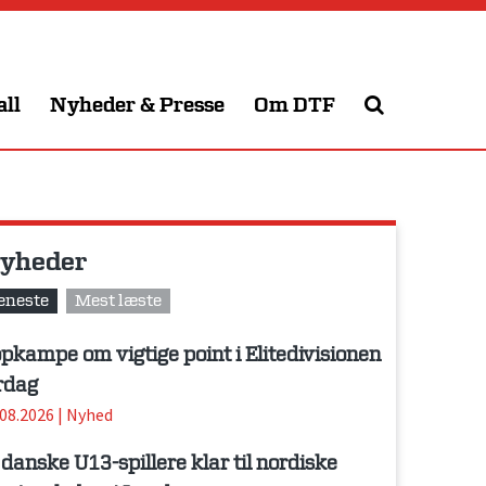
all
Nyheder & Presse
Om DTF
yheder
eneste
Mest læste
pkampe om vigtige point i Elitedivisionen
rdag
.08.2026
|
Nyhed
 danske U13-spillere klar til nordiske