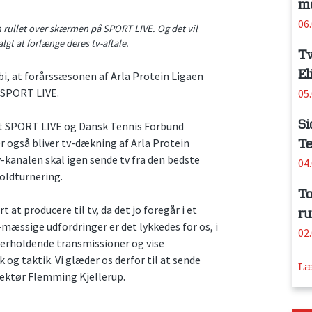
me
06
en rullet over skærmen på SPORT LIVE. Og det vil
lgt at forlænge deres tv-aftale.
Tv
El
, at forårssæsonen af Arla Protein Ligaen
å SPORT LIVE.
05
Si
at SPORT LIVE og Dansk Tennis Forbund
er også bliver tv-dækning af Arla Protein
Te
kanalen skal igen sende tv fra den bedste
04
holdturnering.
To
 at producere til tv, da det jo foregår i et
ru
v-mæssige udfordringer er det lykkedes for os, i
02
erholdende transmissioner og vise
og taktik. Vi glæder os derfor til at sende
Læ
rektør Flemming Kjellerup.