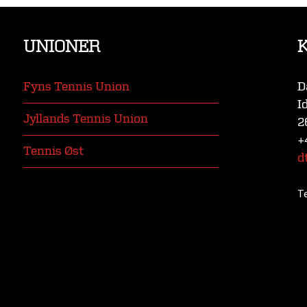
UNIONER
Fyns Tennis Union
D
I
Jyllands Tennis Union
2
+
Tennis Øst
d
T