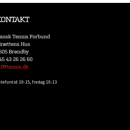
KONTAKT
ansk Tennis Forbund
drættens Hus
605 Brøndby
45 43 26 26 60
tf@tennis.dk
elefontid:
10-15, fredag 10-13