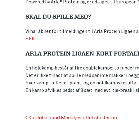
Powered by Arla® Protein og er udtaget til European Ga
SKAL DU SPILLE MED?
Vi har åbnet for tilmeldingen til Arla Protein Ligaen
HER
ARLA PROTEIN LIGAEN KORT FORTAL
En holdkamp består af fire doublekampe: to runder me
Det er ikke tilladt at spille med samme makker i begg
Hver kamp tæller et point, og en holdkamps resultat ka
En kamp afvikles bedst af 3 sæt med evt. tie-break i al
Indlægsnavigation
Kapløbet mod Medaljespillet starter nu