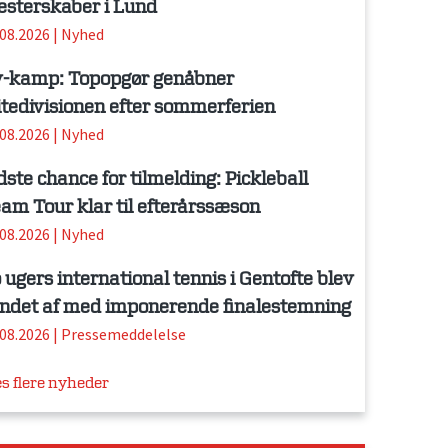
sterskaber i Lund
.08.2026
|
Nyhed
-kamp: Topopgør genåbner
itedivisionen efter sommerferien
.08.2026
|
Nyhed
dste chance for tilmelding: Pickleball
am Tour klar til efterårssæson
.08.2026
|
Nyhed
 ugers international tennis i Gentofte blev
ndet af med imponerende finalestemning
.08.2026
|
Pressemeddelelse
s flere nyheder