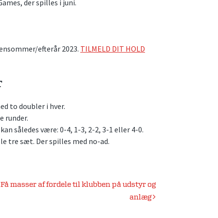
mes, der spilles i juni.
 sensommer/efterår 2023.
TILMELD DIT HOLD
T
d to doubler i hver.
e runder.
n således være: 0-4, 1-3, 2-2, 3-1 eller 4-0.
le tre sæt. Der spilles med no-ad.
Få masser af fordele til klubben på udstyr og
anlæg