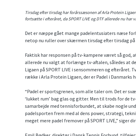
Tirsdag efter tirsdag har forårssæsonen af Arla Protein Liga
fortsætte i efteråret, da SPORT LIVE og DTF allerede nu har va
Det er næppe gået mange padelentusiaters næse forbi
netop nu ruller over skærmen tirsdag efter tirsdag p
Faktisk har responsen på tv-kampene været så god, 
allerede nu valgt at forlænge tv-aftalen, således at d
Ligaen på SPORT LIVE i sensommeren og efteråret. Tv-
række i Arla Protein Ligaen, der er Padel i Danmarks 
“Padel er sportsgrenen, som alle taler om. Det er svært
‘lukket rum’ bag glas og gitter. Men til trods for de t
samarbejde med tennisforbundet, at skabe nogle und
padelsporten frem med al dens power, strategi, teknik 
meget mere padel fremover på SPORT LIVE,” siger di
Emil Bødker, direktør i Dansk Tennis Forbund, tilføjer: