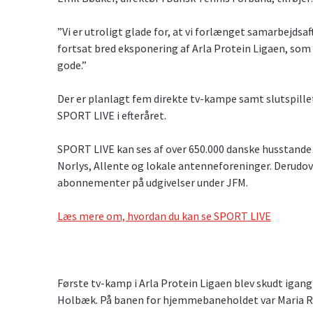
”Vi er utroligt glade for, at vi forlænget samarbejdsa
fortsat bred eksponering af Arla Protein Ligaen, som
gode.”
Der er planlagt fem direkte tv-kampe samt slutspillet
SPORT LIVE i efteråret.
SPORT LIVE kan ses af over 650.000 danske husstande 
Norlys, Allente og lokale antenneforeninger. Derudove
abonnementer på udgivelser under JFM.
Læs mere om, hvordan du kan se SPORT LIVE
Første tv-kamp i Arla Protein Ligaen blev skudt igang
Holbæk. På banen for hjemmebaneholdet var Maria Ras