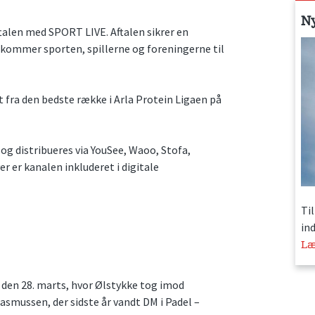
N
ftalen med SPORT LIVE. Aftalen sikrer en
 kommer sporten, spillerne og foreningerne til
 fra den bedste række i Arla Protein Ligaen på
og distribueres via YouSee, Waoo, Stofa,
r er kanalen inkluderet i digitale
Ti
in
Læ
 den 28. marts, hvor Ølstykke tog imod
mussen, der sidste år vandt DM i Padel –