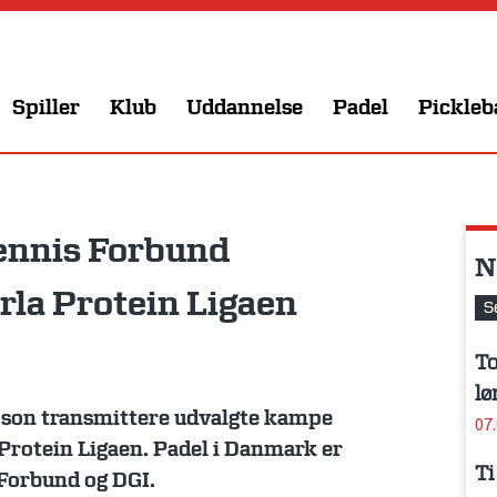
Spiller
Klub
Uddannelse
Padel
Pickleb
ennis Forbund
N
rla Protein Ligaen
S
To
lø
son transmittere udvalgte kampe
07
Protein Ligaen. Padel i Danmark er
Ti
 Forbund og DGI.