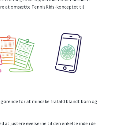
tere at omsætte TennisKids-konceptet til
fgørende for at mindske frafald blandt børn og
d at justere øvelserne til den enkelte inde i de