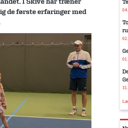
landet. I Skive har træner
Te
04
ig de første erfaringer med
.
To
ru
02
Ge
01
De
Ge
31
Læ