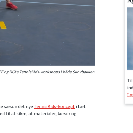
N
 DTF og DGI’s TennisKids-workshops i både Skovbakken
Ti
in
Læ
nne sæson det nye
TennisKids-koncept
i tæt
til at sikre, at materialer, kurser og
.