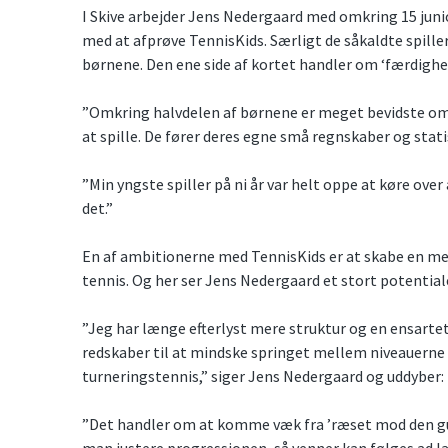
I Skive arbejder Jens Nedergaard med omkring 15 junior
med at afprøve TennisKids. Særligt de såkaldte spiller
børnene. Den ene side af kortet handler om ‘færdighe
”Omkring halvdelen af børnene er meget bevidste om at
at spille. De fører deres egne små regnskaber og stat
”Min yngste spiller på ni år var helt oppe at køre over
det.”
En af ambitionerne med TennisKids er at skabe en mer
tennis. Og her ser Jens Nedergaard et stort potential
”Jeg har længe efterlyst mere struktur og en ensartet 
redskaber til at mindske springet mellem niveauerne
turneringstennis,” siger Jens Nedergaard og uddyber:
”Det handler om at komme væk fra ’ræset mod den gul
man justere progressionen, så venner kan følges ad læ