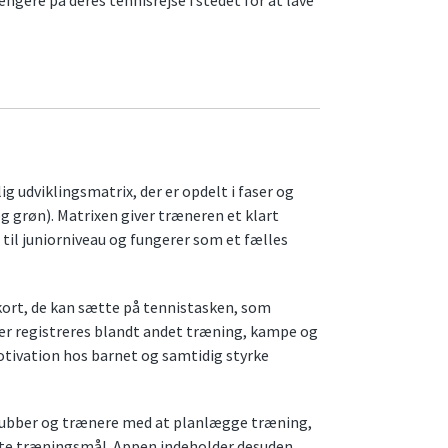
g udviklingsmatrix, der er opdelt i faser og
g grøn). Matrixen giver træneren et klart
d til juniorniveau og fungerer som et fælles
erkort, de kan sætte på tennistasken, som
Her registreres blandt andet træning, kampe og
motivation hos barnet og samtidig styrke
lubber og trænere med at planlægge træning,
rete træningsmål. Appen indeholder desuden