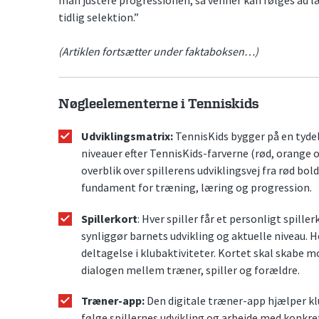
tidlig selektion.”
(Artiklen fortsætter under faktaboksen…)
Nøgleelementerne i Tenniskids
Udviklingsmatrix:
TennisKids bygger på en tydeli
niveauer efter TennisKids-farverne (rød, orange o
overblik over spillerens udviklingsvej fra rød bol
fundament for træning, læring og progression.
Spillerkort
: Hver spiller får et personligt spill
synliggør barnets udvikling og aktuelle niveau. 
deltagelse i klubaktiviteter. Kortet skal skabe 
dialogen mellem træner, spiller og forældre.
Træner-app:
Den digitale træner-app hjælper k
følge spillernes udvikling og arbejde med konk