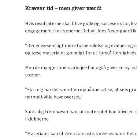
Kræver tid – men giver værdi
Hvis resultaterne skal blive gode og succesen stor, 
engagement fra trænerne. Det vil Jens Nedergaard ikk
”Der er væsentligt mere forberedelse og evaluering n
og læse materialet grundigt for at forstå færdigheds
Men de mange timers arbejde har også givet en ny ind
træner.
”For mig har det været en øjenåbner at se, at selv g
normalt ville have overset.”
Samtidig fremhæver han, at materialet kan blive en st
i klubberne.
”Materialet kan blive en fantastisk øvelsesbank. Det er