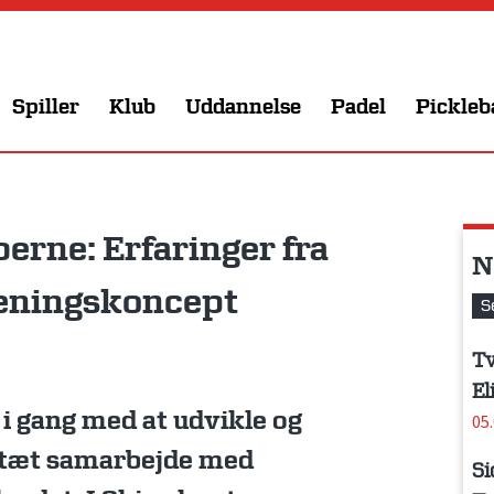
Spiller
Klub
Uddannelse
Padel
Pickleb
berne: Erfaringer fra
N
ræningskoncept
S
Tv
El
i gang med at udvikle og
05
i tæt samarbejde med
Si