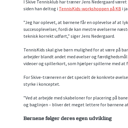
I Skive Tennisklub har træner Jens Nedergaard været b
siden han deltog i
TennisKids-workshoppen på KB
i j
”Jeg har oplevet, at børnene får en oplevelse af at l
succesoplevelser, fordi de kan mestre øvelserne næsten
teknisk korrekt udført,” siger Jens Nedergaard.
TennisKids skal give børn mulighed for at være på b
arbejder blandt andet med øvelser og færdighedsmål p
videoer og spillerkort, som hjælper spillerne med at f
For Skive-træneren er det specielt de konkrete øvelse
styrke i konceptet.
”Ved at arbejde med skabeloner for placering på bane
og baglinjen – bliver det meget lettere for børnene at 
Børnene følger deres egen udvikling