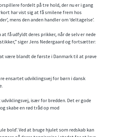
spillere fordelt på tre hold, der nu er i gang
kort har vist sig at få smilene frem hos
der’, mens den anden handler om ‘deltagelse’.
 få udfyldt deres prikker, når de selv er nede
istikker,” siger Jens Nedergaard og fortsætter:
 at være blandt de første i Danmark til at prøve
e ensartet udviklingsvej for børn i dansk
e.
udviklingsvej, især for bredden. Det er gode
 og skabe en rød tråd op mod
e bold’. Ved at bruge hjulet som redskab kan
ngere på deres tennisrejse i stedet for at lave