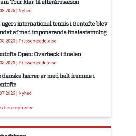
am Tour klar til efterårssæson
.08.2026
|
Nyhed
 ugers international tennis i Gentofte blev
ndet af med imponerende finalestemning
.08.2026
|
Pressemeddelelse
ntofte Open: Overbeck i finalen
.08.2026
|
Pressemeddelelse
 danske herrer er med helt fremme i
ntofte
.07.2026
|
Nyhed
s flere nyheder