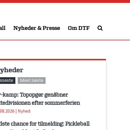
all
Nyheder & Presse
Om DTF
yheder
eneste
Mest læste
-kamp: Topopgør genåbner
itedivisionen efter sommerferien
.08.2026
|
Nyhed
dste chance for tilmelding: Pickleball