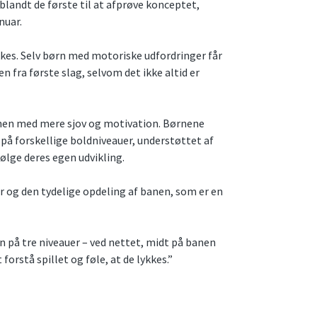
landt de første til at afprøve konceptet,
anuar.
ykkes. Selv børn med motoriske udfordringer får
 fra første slag, selvom det ikke altid er
anen med mere sjov og motivation. Børnene
å forskellige boldniveauer, understøttet af
ølge deres egen udvikling.
r og den tydelige opdeling af banen, som er en
n på tre niveauer – ved nettet, midt på banen
forstå spillet og føle, at de lykkes.”